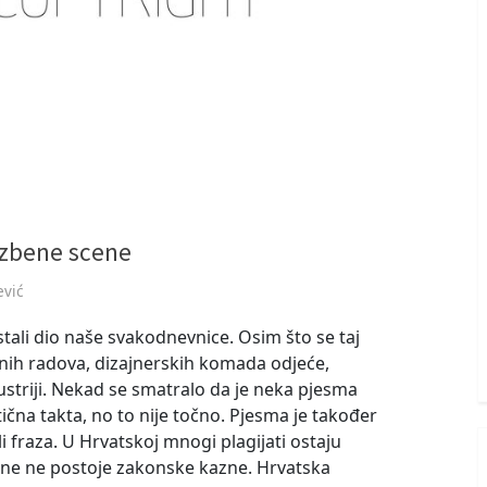
lazbene scene
ević
tali dio naše svakodnevnice. Osim što se taj
ih radova, dizajnerskih komada odjeće,
ustriji. Nekad se smatralo da je neka pjesma
tična takta, no to nije točno. Pjesma je također
li fraza. U Hrvatskoj mnogi plagijati ostaju
jene ne postoje zakonske kazne. Hrvatska