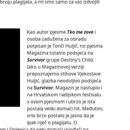
roju plagijata, a mi smo samo za vas izdvojili
Kao autor pjesme
Tko me zove
i
osoba zadužena za obradu
potpisan je Tonči Huljić, no pjesma
Magazina totalno podsjeća na
Survivor
grupe Destiny’s Child.
Iako u Magazinovoj verziji
prepoznajemo stihove Vjekoslave
Huljić, glazba neodoljivo podsjeća
na
Survivor
. Magazin je nastupio i
na Hrvatskom radijskom festivalu
s ovom pjesmom i ubrzo je ista
postala veliki domaći hit. Međutim,
vrlo brzo postalo je jasno da je
ipak riječ o plagijatu. O
m i činjenica da neki domaći izvođači na