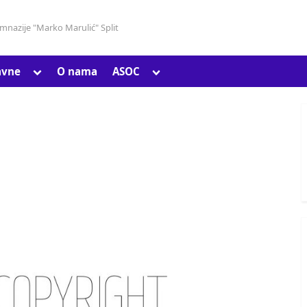
gimnazije "Marko Marulić" Split
Toggle
Toggle
avne
O nama
ASOC
Toggle
sub-
sub-
sub-
menu
menu
menu
Toggle
sub-
menu