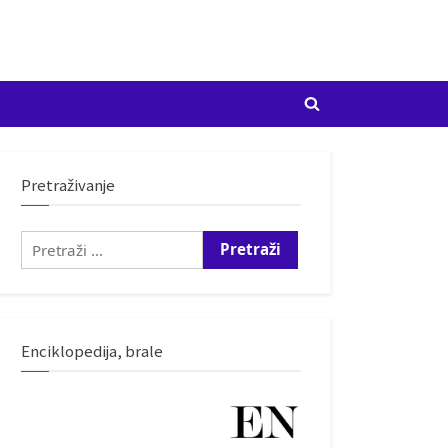
Toggle
search
form
Pretraživanje
Pretraži:
Enciklopedija, brale