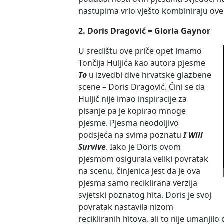
nastupima vrlo vješto kombiniraju ove
2. Doris Dragović = Gloria Gaynor
U središtu ove priče opet imamo
Tončija Huljića kao autora pjesme
To
u izvedbi dive hrvatske glazbene
scene – Doris Dragović. Čini se da
Huljić nije imao inspiracije za
pisanje pa je kopirao mnoge
pjesme. Pjesma neodoljivo
podsjeća na svima poznatu
I Will
Survive
. Iako je Doris ovom
pjesmom osigurala veliki povratak
na scenu, činjenica jest da je ova
pjesma samo reciklirana verzija
svjetski poznatog hita. Doris je svoj
povratak nastavila nizom
recikliranih hitova, ali to nije umanjilo