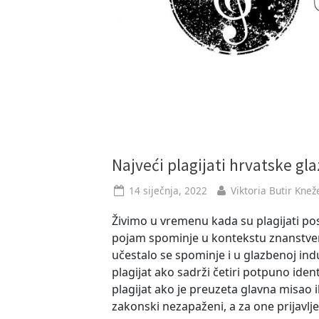
Najveći plagijati hrvatske g
Posted
By
14 siječnja, 2022
Viktoria Butir Knež
on
Živimo u vremenu kada su plagijati pos
pojam spominje u kontekstu znanstven
učestalo se spominje i u glazbenoj ind
plagijat ako sadrži četiri potpuno iden
plagijat ako je preuzeta glavna misao i
zakonski nezapaženi, a za one prijavl