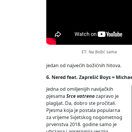
ET: Na Božić sama
jedan od najvećih božićnih hitova.
6. Nered feat. Zaprešić Boys = Micha
Jedna od omiljenijih navijačkih
pjesama
Srce vatreno
zapravo je
plagijat. Da, dobro ste pročitali.
Pjesma koja je postala popularna
za vrijeme Svjetskog nogometnog
prvenstva 2018. godine samo je
ubrzana i agresivnija verzija