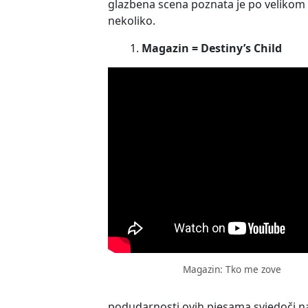
glazbena scena poznata je po velikom b
nekoliko.
Magazin
= Destiny’s Child
Magazin: Tko me zove
podudarnosti ovih pjesama svjedoči na