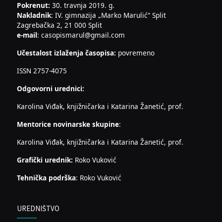
Pokrenut:
30. travnja 2019. g.
Nakladnik
: IV. gimnazija „Marko Marulić“ Split
Zagrebačka 2, 21 000 Split
e-mail
: casopismarul@gmail.com
Učestalost izlaženja časopisa:
povremeno
ISSN 2757-4075
Odgovorni urednici:
Karolina Viđak, knjižničarka i Katarina Žanetić, prof.
Mentorice novinarske skupine
:
Karolina Viđak, knjižničarka i Katarina Žanetić, prof.
Grafički urednik:
Roko Vuković
Tehnička podrška
: Roko Vuković
UREDNIŠTVO