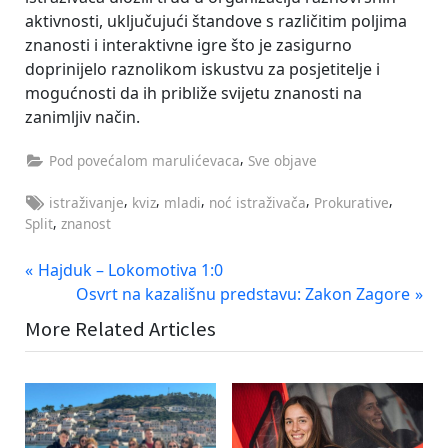
aktivnosti, uključujući štandove s različitim poljima
znanosti i interaktivne igre što je zasigurno
doprinijelo raznolikom iskustvu za posjetitelje i
mogućnosti da ih približe svijetu znanosti na
zanimljiv način.
,
Pod povećalom marulićevaca
Sve objave
Tags:
,
,
,
,
,
istraživanje
kviz
mladi
noć istraživača
Prokurative
,
Split
znanost
Navigacija
P
Hajduk – Lokomotiva 1:0
r
N
Osvrt na kazališnu predstavu: Zakon Zagore
objava
e
e
More Related Articles
v
x
i
t
o
P
u
o
s
s