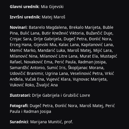
Glavni urednik
: Mia Gijevski
Izvršni urednik:
Matej Maroš
Novinari
: Batarelo Magdalena, Brekalo Marijeta, Buble
Pina, Bulić Lana, Butir Knežević Viktoria, Bužančić Duje,
Crnjac Sara, Drlje Gabrijela, Dugeč Petra, Đonlić Nora,
Erceg Hana, Gijevski Mia, Kalac Lana, Kapitanović Lana,
Mamić Marko, Mandarić Luka, Maroš Matej, Mijić Lara,
Milanović Nina, Milanović Litre Lana, Murat Ela, Mustapić
Rafael, Novaković Ema, Perić Paula, Radman Josipa,
Samardžić Antonio, Sumić Iris, Škopljanac Morana,
Udovičić Branimir, Ugrina Lana, Veselinović Petra, Vrkić
Anđela, Vučak Ena, Vujević Klara, Vujnovac Marijeta,
Vuković Roko, Živaljić Ana
Ilustratori:
Drlje Gabrijela i Grubišić Lovre
Fotografi:
Dugeč Petra, Đonlić Nora, Maroš Matej, Perić
Paula i Radman Josipa
Suradnici
: Marijana Munitić, prof.