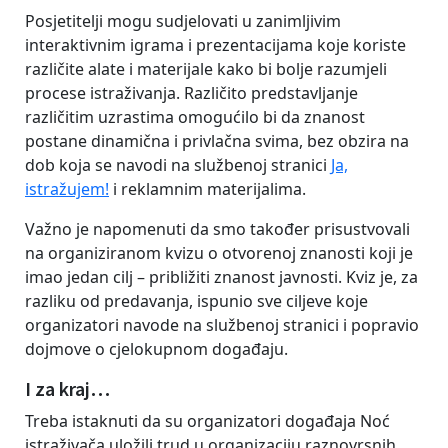
Posjetitelji mogu sudjelovati u zanimljivim
interaktivnim igrama i prezentacijama koje koriste
različite alate i materijale kako bi bolje razumjeli
procese istraživanja. Različito predstavljanje
različitim uzrastima omogućilo bi da znanost
postane dinamična i privlačna svima, bez obzira na
dob koja se navodi na službenoj stranici
Ja,
istražujem!
i reklamnim materijalima.
Važno je napomenuti da smo također prisustvovali
na organiziranom kvizu o otvorenoj znanosti koji je
imao jedan cilj – približiti znanost javnosti. Kviz je, za
razliku od predavanja, ispunio sve ciljeve koje
organizatori navode na službenoj stranici i popravio
dojmove o cjelokupnom događaju.
I za kraj…
Treba istaknuti da su organizatori događaja Noć
istraživača uložili trud u organizaciju raznovrsnih