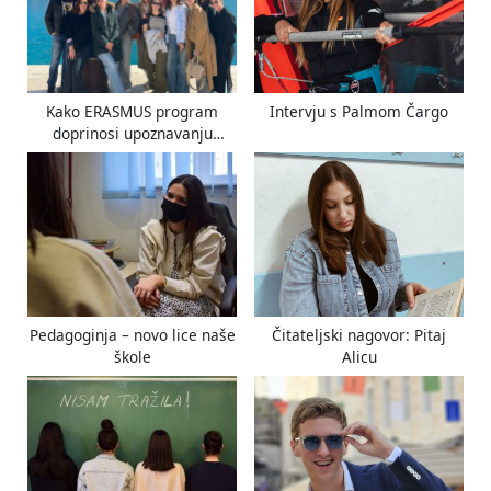
P
t
o
:
s
t
Kako ERASMUS program
Intervju s Palmom Čargo
:
doprinosi upoznavanju
vlastite države i kulture?
Pedagoginja – novo lice naše
Čitateljski nagovor: Pitaj
škole
Alicu