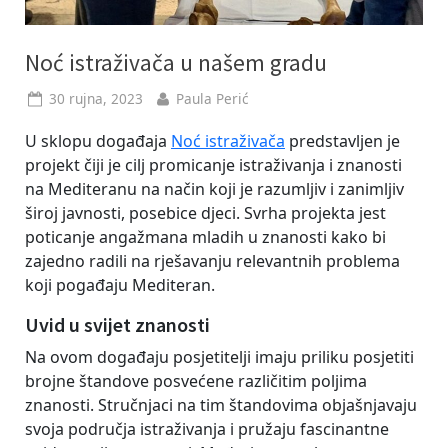
Noć istraživača u našem gradu
Posted
By
30 rujna, 2023
Paula Perić
on
U sklopu događaja
Noć istraživača
predstavljen je
projekt čiji je cilj promicanje istraživanja i znanosti
na Mediteranu na način koji je razumljiv i zanimljiv
široj javnosti, posebice djeci. Svrha projekta jest
poticanje angažmana mladih u znanosti kako bi
zajedno radili na rješavanju relevantnih problema
koji pogađaju Mediteran.
Uvid u svijet znanosti
Na ovom događaju posjetitelji imaju priliku posjetiti
brojne štandove posvećene različitim poljima
znanosti. Stručnjaci na tim štandovima objašnjavaju
svoja područja istraživanja i pružaju fascinantne