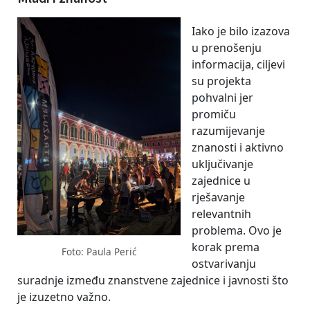
Iako je bilo izazova
u prenošenju
informacija, ciljevi
su projekta
pohvalni jer
promiču
razumijevanje
znanosti i aktivno
uključivanje
zajednice u
rješavanje
relevantnih
problema. Ovo je
korak prema
Foto: Paula Perić
ostvarivanju
suradnje između znanstvene zajednice i javnosti što
je izuzetno važno.