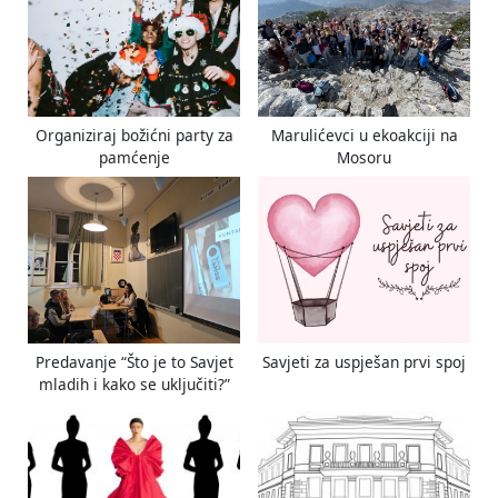
s
s
P
t
o
:
s
t
Organiziraj božićni party za
Marulićevci u ekoakciji na
:
pamćenje
Mosoru
Predavanje “Što je to Savjet
Savjeti za uspješan prvi spoj
mladih i kako se uključiti?”