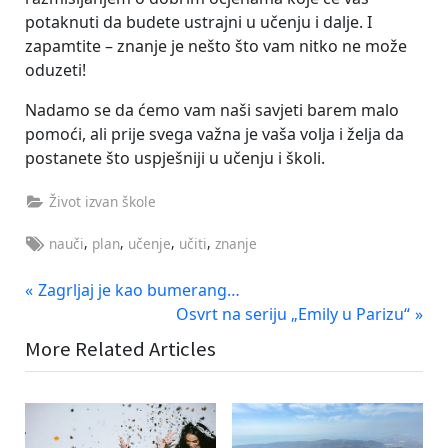
potaknuti da budete ustrajni u učenju i dalje. I
zapamtite – znanje je nešto što vam nitko ne može
oduzeti!
Nadamo se da ćemo vam naši savjeti barem malo
pomoći, ali prije svega važna je vaša volja i želja da
postanete što uspješniji u učenju i školi.
Život izvan škole
Tags:
,
,
,
,
nauči
plan
učenje
učiti
znanje
Navigacija
P
Zagrljaj je kao bumerang…
r
N
Osvrt na seriju „Emily u Parizu“
objava
e
e
More Related Articles
v
x
i
t
o
P
u
o