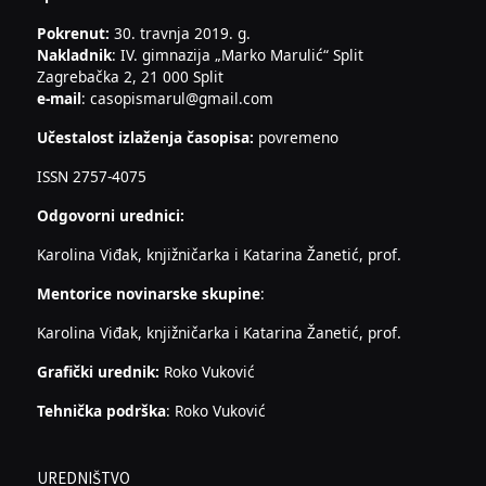
Pokrenut:
30. travnja 2019. g.
Nakladnik
: IV. gimnazija „Marko Marulić“ Split
Zagrebačka 2, 21 000 Split
e-mail
: casopismarul@gmail.com
Učestalost izlaženja časopisa:
povremeno
ISSN 2757-4075
Odgovorni urednici:
Karolina Viđak, knjižničarka i Katarina Žanetić, prof.
Mentorice novinarske skupine
:
Karolina Viđak, knjižničarka i Katarina Žanetić, prof.
Grafički urednik:
Roko Vuković
Tehnička podrška
: Roko Vuković
UREDNIŠTVO