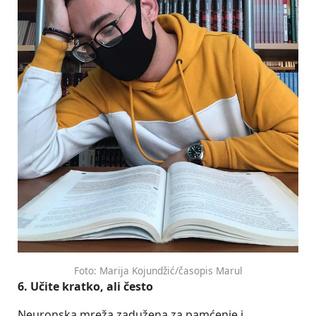
Foto: Marija Kojundžić/časopis Marul
6.
Učite kratko, ali često
Neuronska mreža zadužena za pamćenje i