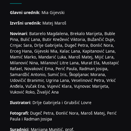
Glavni urednik
: Mia Gijevski
Izvršni urednik:
Matej Maroš
Novinari
: Batarelo Magdalena, Brekalo Marijeta, Buble
Pina, Bulić Lana, Butir Knežević Viktoria, Bužančić Duje,
Crnjac Sara, Drlje Gabrijela, Dugeč Petra, Đonlić Nora,
Erceg Hana, Gijevski Mia, Kalac Lana, Kapitanović Lana,
Mamić Marko, Mandarić Luka, Maroš Matej, Mijić Lara,
Milanović Nina, Milanović Litre Lana, Murat Ela, Mustapić
Rafael, Novaković Ema, Perić Paula, Radman Josipa,
Samardžić Antonio, Sumić Iris, Škopljanac Morana,
Udovičić Branimir, Ugrina Lana, Veselinović Petra, Vrkić
Anđela, Vučak Ena, Vujević Klara, Vujnovac Marijeta,
Vuković Roko, Živaljić Ana
Ilustratori:
Drlje Gabrijela i Grubišić Lovre
Fotografi:
Dugeč Petra, Đonlić Nora, Maroš Matej, Perić
Paula i Radman Josipa
Suradnici
: Marijana Munitić, prof.