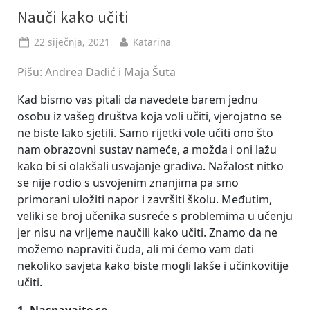
Nauči kako učiti
Posted
By
22 siječnja, 2021
Katarina
on
Pišu: Andrea Dadić i Maja Šuta
Kad bismo vas pitali da navedete barem jednu
osobu iz vašeg društva koja voli učiti, vjerojatno se
ne biste lako sjetili. Samo rijetki vole učiti ono što
nam obrazovni sustav nameće, a možda i oni lažu
kako bi si olakšali usvajanje gradiva. Nažalost nitko
se nije rodio s usvojenim znanjima pa smo
primorani uložiti napor i završiti školu. Međutim,
veliki se broj učenika susreće s problemima u učenju
jer nisu na vrijeme naučili kako učiti. Znamo da ne
možemo napraviti čuda, ali mi ćemo vam dati
nekoliko savjeta kako biste mogli lakše i učinkovitije
učiti.
1. Naspavajte se