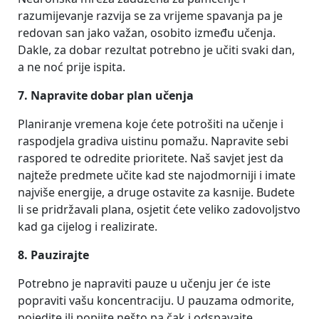
razumijevanje razvija se za vrijeme spavanja pa je
redovan san jako važan, osobito između učenja.
Dakle, za dobar rezultat potrebno je učiti svaki dan,
a ne noć prije ispita.
7. Napravite dobar plan učenja
Planiranje vremena koje ćete potrošiti na učenje i
raspodjela gradiva uistinu pomažu. Napravite sebi
raspored te odredite prioritete. Naš savjet jest da
najteže predmete učite kad ste najodmorniji i imate
najviše energije, a druge ostavite za kasnije. Budete
li se pridržavali plana, osjetit ćete veliko zadovoljstvo
kad ga cijelog i realizirate.
8. Pauzirajte
Potrebno je napraviti pauze u učenju jer će iste
popraviti vašu koncentraciju. U pauzama odmorite,
pojedite ili popijte nešto pa čak i odspavajte.