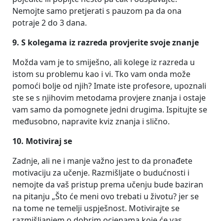
Nemojte samo pretjerati s pauzom pa da ona
potraje 2 do 3 dana.
9. S kolegama iz razreda provjerite svoje znanje
Možda vam je to smiješno, ali kolege iz razreda u
istom su problemu kao i vi. Tko vam onda može
pomoći bolje od njih? Imate iste profesore, upoznali
ste se s njihovim metodama provjere znanja i ostaje
vam samo da pomognete jedni drugima. Ispitujte se
međusobno, napravite kviz znanja i slično.
10. Motiviraj se
Zadnje, ali ne i manje važno jest to da pronađete
motivaciju za učenje. Razmišljate o budućnosti i
nemojte da vaš pristup prema učenju bude baziran
na pitanju „Što će meni ovo trebati u životu? jer se
na tome ne temelji uspješnost. Motivirajte se
razmišljanjem o dobrim ocjenama koje će vas