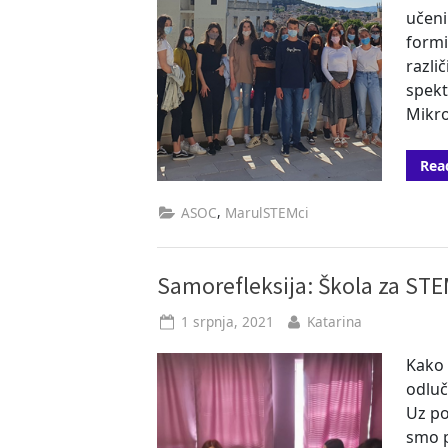
učen
formi
razli
spekt
Mikro
Rea
,
ASOC
MarulSTEMci
Samorefleksija: Škola za STE
Posted
By
1 srpnja, 2021
Katarina
on
Kako 
odluč
Uz po
smo p