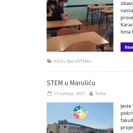
obavi
nasta
prove
Karam
tima 
Rea
,
ASOC
MarulSTEMci
STEM u Maruliću
Posted
By
13 svibnja, 2021
Toma
on
Jeste
pokri
fakul
proj