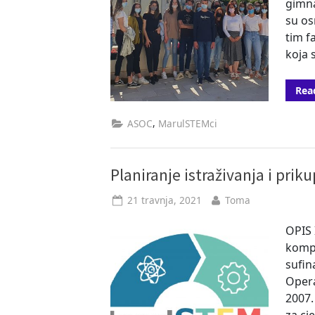
gimna
su os
tim f
koja 
Rea
,
ASOC
MarulSTEMci
Planiranje istraživanja i pri
Posted
By
21 travnja, 2021
Toma
on
OPIS 
kompe
sufin
Opera
2007.
za cj