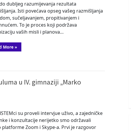
i do dubljeg razumijevanja rezultata
šljanja. Isti povećava opseg vašeg razmišljanja
dom, sučeljavanjem, propitivanjem i
nućem. To je proces koji podržava
izaciju vaših misli i planova…
“Samorefleksija:
d More
»
Škola
za
STEM
i
STEM
za
školu”
uluma u IV. gimnaziji „Marko
STEMci su proveli intervjue uživo, a zajedničke
nke i konzultacije nerijetko smo održavali
 platforme Zoom i Skype-a. Prvi je razgovor