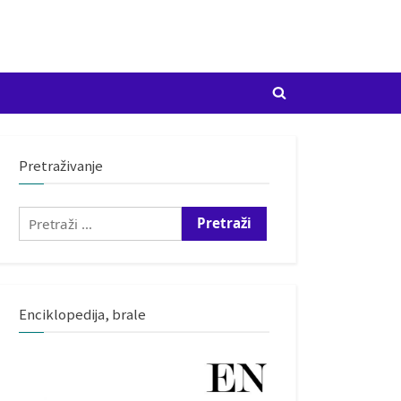
Toggle
search
form
Pretraživanje
Pretraži:
Enciklopedija, brale