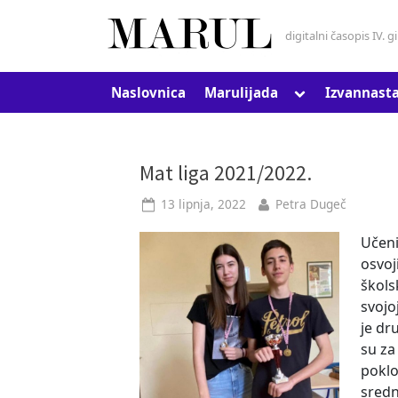
Skip
to
digitalni časopis IV. 
Marul
content
Toggle
Naslovnica
Marulijada
Izvannast
sub-
menu
Kategorija:
Mat liga 2021/2022.
Posted
By
13 lipnja, 2022
Petra Dugeč
MarulSTEMci
on
Učeni
osvoj
škols
svojo
je dr
su za
poklo
sredn