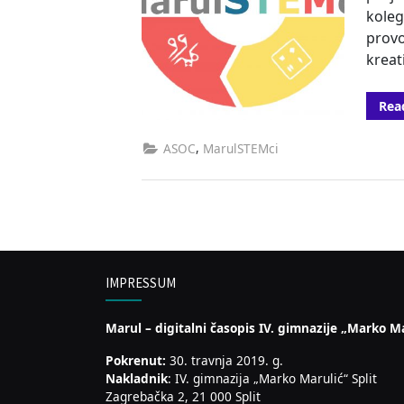
koleg
provo
kreat
Rea
,
ASOC
MarulSTEMci
IMPRESSUM
Marul – digitalni časopis IV. gimnazije „Marko Ma
Pokrenut:
30. travnja 2019. g.
Nakladnik
: IV. gimnazija „Marko Marulić“ Split
Zagrebačka 2, 21 000 Split