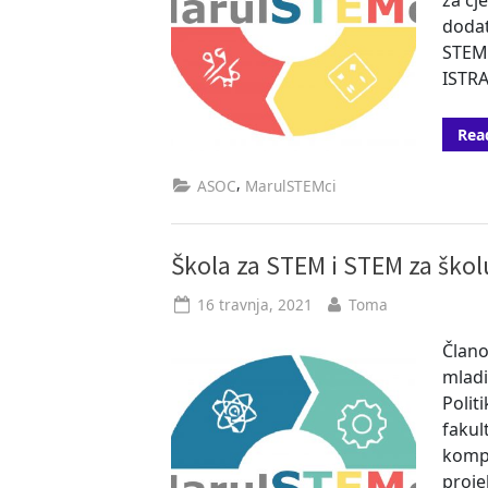
dodat
STEM
ISTRA
Rea
,
ASOC
MarulSTEMci
Škola za STEM i STEM za škol
Posted
By
16 travnja, 2021
Toma
on
Člano
mladi
Polit
fakul
kompe
projek