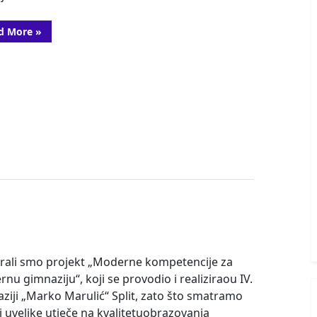
“Mat
d More
»
liga
2021/2022.”
ali smo projekt „Moderne kompetencije za
nu gimnaziju“, koji se provodio i realiziraou IV.
ziji „Marko Marulić“ Split, zato što smatramo
ti uvelike utječe na kvalitetuobrazovanja