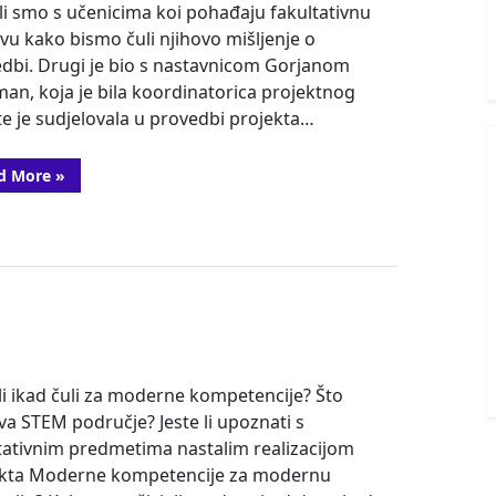
li smo s učenicima koi pohađaju fakultativnu
vu kako bismo čuli njihovo mišljenje o
dbi. Drugi je bio s nastavnicom Gorjanom
an, koja je bila koordinatorica projektnog
te je sudjelovala u provedbi projekta…
“Provedba
d More
»
fakultativnih
kurikuluma
u
IV.
gimnaziji
„Marko
Marulić“”
 li ikad čuli za moderne kompetencije? Što
va STEM područje? Jeste li upoznati s
tativnim predmetima nastalim realizacijom
ekta Moderne kompetencije za modernu