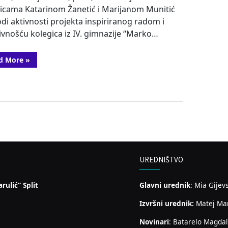
icama Katarinom Žanetić i Marijanom Munitić
di aktivnosti projekta inspiriranog radom i
ivnošću kolegica iz IV. gimnazije “Marko…
“Škola
d More
»
za
STEM
i
STEM
za
školu”
UREDNIŠTVO
rulić“ Split
Glavni urednik
: Mia Gijev
Izvršni urednik:
Matej Ma
Novinari
: Batarelo Magdal