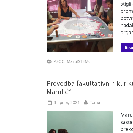
stigl
promi
potvr
nadah
organ
Rea
,
ASOC
MarulSTEMci
Provedba fakultativnih kurik
Marulić“
Posted
By
3 lipnja, 2021
Toma
on
Marul
sasta
preko