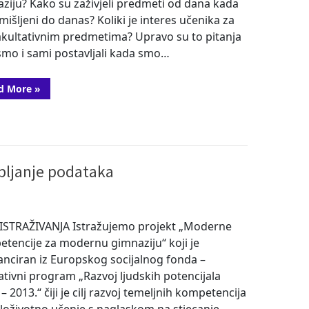
ziju? Kako su zaživjeli predmeti od dana kada
mišljeni do danas? Koliki je interes učenika za
akultativnim predmetima? Upravo su to pitanja
smo i sami postavljali kada smo…
“STEM
d More
»
u
Maruliću”
kupljanje podataka
ISTRAŽIVANJA Istražujemo projekt „Moderne
tencije za modernu gimnaziju“ koji je
anciran iz Europskog socijalnog fonda –
tivni program „Razvoj ljudskih potencijala
 – 2013.“ čiji je cilj razvoj temeljnih kompetencija
eloživotno učenje s naglaskom na stjecanje