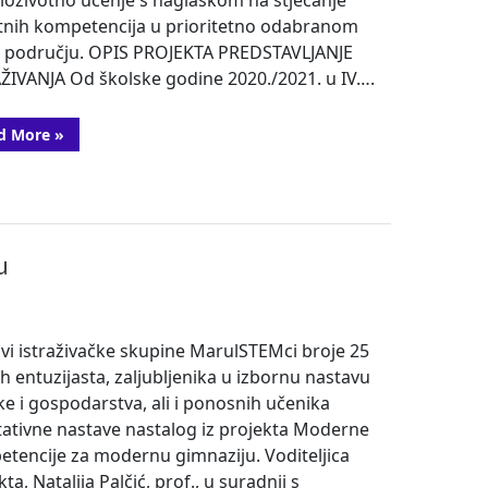
nih kompetencija u prioritetno odabranom
 području. OPIS PROJEKTA PREDSTAVLJANJE
ŽIVANJA Od školske godine 2020./2021. u IV….
“Planiranje
d More
»
istraživanja
i
prikupljanje
podataka”
u
vi istraživačke skupine MarulSTEMci broje 25
h entuzijasta, zaljubljenika u izbornu nastavu
ike i gospodarstva, ali i ponosnih učenika
tativne nastave nastalog iz projekta Moderne
tencije za modernu gimnaziju. Voditeljica
ta, Natalija Palčić, prof., u suradnji s