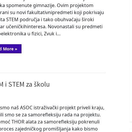
ika spomenute gimnazije. Ovim projektom
rani su novi fakultativnipredmeti koji pokrivaju
čita STEM područja i tako obuhvaćaju široki
ar učeničkihinteresa. Novonastali su predmeti
elektronika u fizici, Zvuk i…
“Predstavljačka
d More
»
strategija”
M i STEM za školu
smo naš ASOC istraživački projekt priveli kraju,
ili smo se za samorefleksiju rada na projektu.
moć THOR alata za samorefleksiju pokrenuli
roces zajedničkog promišljanja kako bismo