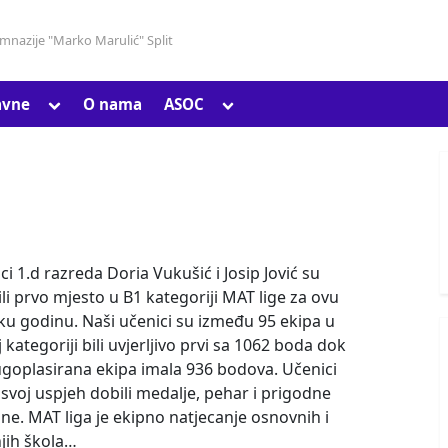
gimnazije "Marko Marulić" Split
Toggle
Toggle
avne
O nama
ASOC
Toggle
sub-
sub-
sub-
menu
menu
menu
Toggle
sub-
ci 1.d razreda Doria Vukušić i Josip Jović su
menu
ili prvo mjesto u B1 kategoriji MAT lige za ovu
ku godinu. Naši učenici su između 95 ekipa u
j kategoriji bili uvjerljivo prvi sa 1062 boda dok
ugoplasirana ekipa imala 936 bodova. Učenici
 svoj uspjeh dobili medalje, pehar i prigodne
ne. MAT liga je ekipno natjecanje osnovnih i
jih škola…