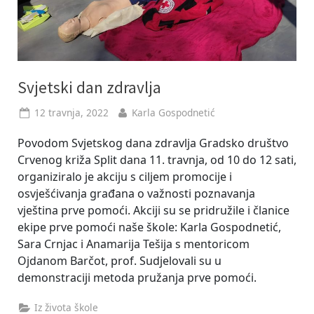
Svjetski dan zdravlja
Posted
By
12 travnja, 2022
Karla Gospodnetić
on
Povodom Svjetskog dana zdravlja Gradsko društvo
Crvenog križa Split dana 11. travnja, od 10 do 12 sati,
organiziralo je akciju s ciljem promocije i
osvješćivanja građana o važnosti poznavanja
vještina prve pomoći. Akciji su se pridružile i članice
ekipe prve pomoći naše škole: Karla Gospodnetić,
Sara Crnjac i Anamarija Tešija s mentoricom
Ojdanom Barčot, prof. Sudjelovali su u
demonstraciji metoda pružanja prve pomoći.
Iz života škole