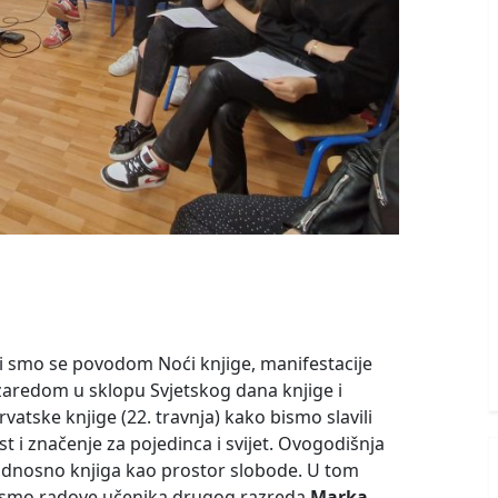
ili smo se povodom Noći knjige, manifestacije
zaredom u sklopu Svjetskog dana knjige i
rvatske knjige (22. travnja) kako bismo slavili
st i značenje za pojedinca i svijet. Ovogodišnja
 odnosno knjiga kao prostor slobode. U tom
i smo radove učenika drugog razreda
Marka