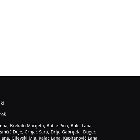
ski
roš
ena, Brekalo Marijeta, Buble Pina, Bulić Lana,
žančić Duje, Crnjac Sara, Drlje Gabrijela, Dugeč
Hana, Gijevski Mia, Kalac Lana, Kapitanović Lana,