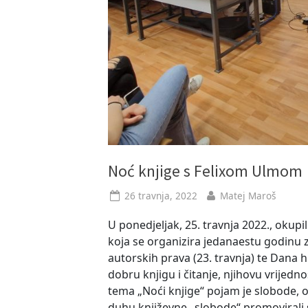
Noć knjige s Felixom Ulmom
Posted
By
26 travnja, 2022
Matej Maroš
on
U ponedjeljak, 25. travnja 2022., okup
koja se organizira jedanaestu godinu 
autorskih prava (23. travnja) te Dana h
dobru knjigu i čitanje, njihovu vrijedno
tema „Noći knjige“ pojam je slobode,
duhu književne „slobode“ promoviral