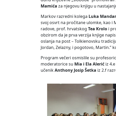
Mamića
za njegovu knjigu u nastajanju
Markov razredni kolega
Luka Mandar
svoj osvrt na pročitane ulomke, kao i 
radove, prof. hrvatskog
Tea Krolo
i pr
obzirom da je prva verzija knjige nap
oslanja na post – Tolkienovsku tradici
Jordan, Zelazny, i pogotovo, Martin.” k
Program večeri osmislile su profesoric
moderatorice su
Mia i Ela Alerić
iz 4.
učenik
Anthony Josip Šetka
iz 2.f raz