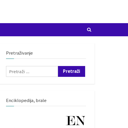
Toggle
search
form
Pretraživanje
Pretraži:
Enciklopedija, brale