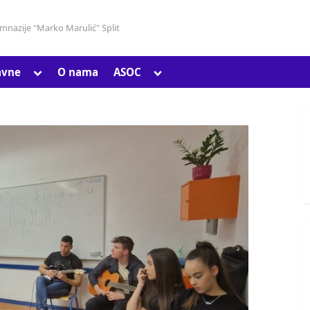
gimnazije "Marko Marulić" Split
Toggle
Toggle
avne
O nama
ASOC
Toggle
sub-
sub-
sub-
menu
menu
menu
Toggle
sub-
menu