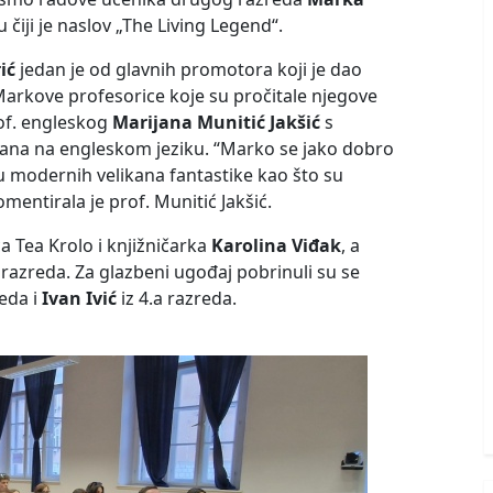
 čiji je naslov „The Living Legend“.
ić
jedan je od glavnih promotora koji je dao
Markove profesorice koje su pročitale njegove
of. engleskog
Marijana Munitić Jakšić
s
isana na engleskom jeziku. “Marko se jako dobro
ju modernih velikana fantastike kao što su
omentirala je prof. Munitić Jakšić.
a Tea Krolo i knjižničarka
Karolina Viđak
, a
e razreda. Za glazbeni ugođaj pobrinuli su se
reda i
Ivan Ivić
iz 4.a razreda.