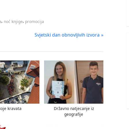
,
,
a
noć knjige
promocija
N
Svjetski dan obnovljivih izvora
e
x
t
P
o
s
t
:
oje kravata
Državno natjecanje iz
geografije