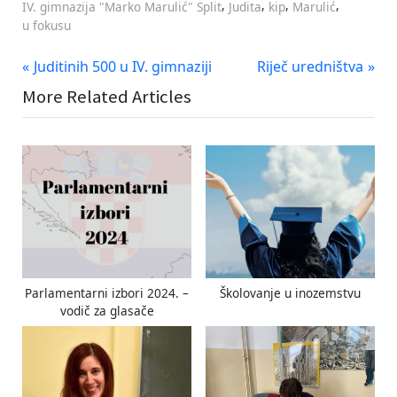
,
,
,
,
IV. gimnazija "Marko Marulić" Split
Judita
kip
Marulić
u fokusu
Navigacija
P
N
Juditinih 500 u IV. gimnaziji
Riječ uredništva
r
e
objava
More Related Articles
e
x
v
t
i
P
o
o
u
s
s
t
P
:
o
s
Parlamentarni izbori 2024. –
Školovanje u inozemstvu
t
vodič za glasače
: