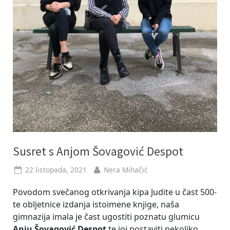
Susret s Anjom Šovagović Despot
Posted
By
22 listopada, 2021
Nera Mihačić
on
Povodom svečanog otkrivanja kipa Judite u čast 500-
te obljetnice izdanja istoimene knjige, naša
gimnazija imala je čast ugostiti poznatu glumicu
Anju Šovagović Despot
te joj postaviti nekoliko