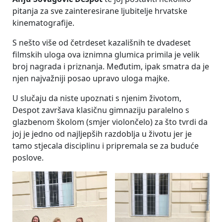
pitanja za sve zainteresirane ljubitelje hrvatske
kinematografije.
S nešto više od četrdeset kazališnih te dvadeset
filmskih uloga ova iznimna glumica primila je velik
broj nagrada i priznanja. Međutim, ipak smatra da je
njen najvažniji posao upravo uloga majke.
U slučaju da niste upoznati s njenim životom,
Despot završava klasičnu gimnaziju paralelno s
glazbenom školom (smjer violončelo) za što tvrdi da
joj je jedno od najljepših razdoblja u životu jer je
tamo stjecala disciplinu i pripremala se za buduće
poslove.