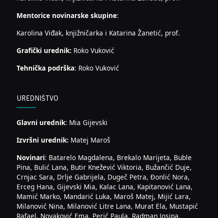
Mentorice novinarske skupine
:
Karolina Viđak, knjižničarka i Katarina Žanetić, prof.
Grafički urednik:
Roko Vuković
Tehnička podrška
: Roko Vuković
UREDNIŠTVO
Glavni urednik
: Mia Gijevski
Izvršni urednik:
Matej Maroš
Novinari
: Batarelo Magdalena, Brekalo Marijeta, Buble
Pina, Bulić Lana, Butir Knežević Viktoria, Bužančić Duje,
Crnjac Sara, Drlje Gabrijela, Dugeč Petra, Đonlić Nora,
Erceg Hana, Gijevski Mia, Kalac Lana, Kapitanović Lana,
Mamić Marko, Mandarić Luka, Maroš Matej, Mijić Lara,
Milanović Nina, Milanović Litre Lana, Murat Ela, Mustapić
Rafael, Novaković Ema, Perić Paula, Radman Josipa,