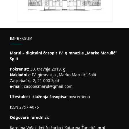
IMPRESSUM
Marul – digitalni časopis IV. gimnazije „Marko Marulić“
Split
Pokrenut:
30. travnja 2019. g.
Nakladnik
: IV. gimnazija „Marko Marulić“ Split
Zagrebačka 2, 21 000 Split
e-mail
: casopismarul@gmail.com
Učestalost izlaženja časopisa:
povremeno
ISSN 2757-4075
Odgovorni urednici:
Karolina Viđak, knjižničarka i Katarina Žanetić, prof.