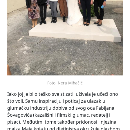
Foto: Nera Mihačić
Iako joj je bilo teško sve stizati, uživala je učeći ono
što voli. Samu inspiraciju i poticaj za ulazak u
glumačku industriju dobiva od svog oca Fabijana
Šovagovića (kazališni i filmski glumac, redatelj i
pisac). Međutim, tome također pridonosi i njezina
majka Maja koja ju od djetinjstva okružuje glazbom,