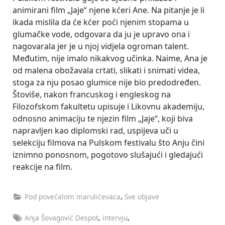
animirani film „Jaje“ njene kćeri Ane. Na pitanje je li
ikada mislila da će kćer poći njenim stopama u
glumačke vode, odgovara da ju je upravo ona i
nagovarala jer je u njoj vidjela ogroman talent.
Međutim, nije imalo nikakvog učinka. Naime, Ana je
od malena obožavala crtati, slikati i snimati videa,
stoga za nju posao glumice nije bio predodređen.
Štoviše, nakon francuskog i engleskog na
Filozofskom fakultetu upisuje i Likovnu akademiju,
odnosno animaciju te njezin film „Jaje“, koji biva
napravljen kao diplomski rad, uspijeva uči u
selekciju filmova na Pulskom festivalu što Anju čini
iznimno ponosnom, pogotovo slušajući i gledajući
reakcije na film.
,
Pod povećalom marulićevaca
Sve objave
Tags:
,
,
Anja Šovagović Despot
intervju