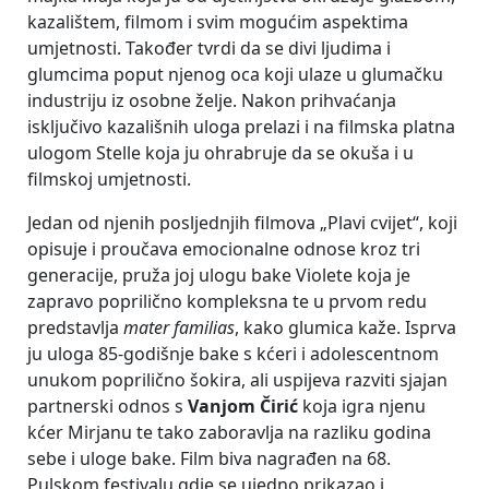
kazalištem, filmom i svim mogućim aspektima
umjetnosti. Također tvrdi da se divi ljudima i
glumcima poput njenog oca koji ulaze u glumačku
industriju iz osobne želje. Nakon prihvaćanja
isključivo kazališnih uloga prelazi i na filmska platna
ulogom Stelle koja ju ohrabruje da se okuša i u
filmskoj umjetnosti.
Jedan od njenih posljednjih filmova „Plavi cvijet“, koji
opisuje i proučava emocionalne odnose kroz tri
generacije, pruža joj ulogu bake Violete koja je
zapravo poprilično kompleksna te u prvom redu
predstavlja
mater familias
, kako glumica kaže. Isprva
ju uloga 85-godišnje bake s kćeri i adolescentnom
unukom poprilično šokira, ali uspijeva razviti sjajan
partnerski odnos s
Vanjom Čirić
koja igra njenu
kćer Mirjanu te tako zaboravlja na razliku godina
sebe i uloge bake. Film biva nagrađen na 68.
Pulskom festivalu gdje se ujedno prikazao i