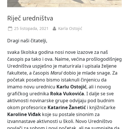
Riječ uredništva
Posted
By
25 listopada, 2021
Karla Ostojić
on
Dragi naši čitatelji,
svaka školska godina nosi nove izazove za naš
časopis pa tako i ova. Naime, većina prošlogodišnjeg
Uredništva uspješno je maturirala i upisala željene
fakultete, a časopis
Marul
dobio je mlade snage. Za
početak posebno bismo istaknuli činjenicu da
imamo novu urednicu
Karlu Ostojić
, ali i novog
grafičkog urednika
Roka Vukovića
. I dalje se sve
aktivnosti novinarske grupe odvijaju pod budnim
okom profesorice
Katarine Žanetić
i knjižničarke
Karoline Viđak
koje su postale sinonim za
izvannastave aktivnosti u školi. Novo Uredništvo
povlači za sobom i novi početak, ali ne sumnjajte da