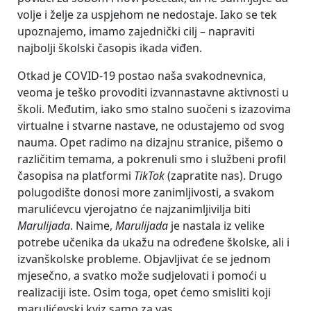
volje i želje za uspjehom ne nedostaje. Iako se tek
upoznajemo, imamo zajednički cilj – napraviti
najbolji školski časopis ikada viđen.
Otkad je COVID-19 postao naša svakodnevnica,
veoma je teško provoditi izvannastavne aktivnosti u
školi. Međutim, iako smo stalno suočeni s izazovima
virtualne i stvarne nastave, ne odustajemo od svog
nauma. Opet radimo na dizajnu stranice, pišemo o
različitim temama, a pokrenuli smo i službeni profil
časopisa na platformi
TikTok
(zapratite nas). Drugo
polugodište donosi more zanimljivosti, a svakom
marulićevcu vjerojatno će najzanimljivilja biti
Marulijada
. Naime,
Marulijada
je nastala iz velike
potrebe učenika da ukažu na određene školske, ali i
izvanškolske probleme. Objavljivat će se jednom
mjesečno, a svatko može sudjelovati i pomoći u
realizaciji iste. Osim toga, opet ćemo smisliti koji
marulićevski kviz samo za vas.