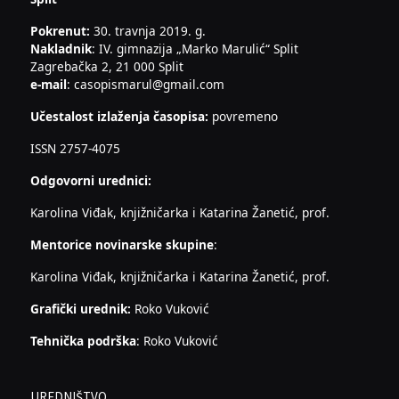
Pokrenut:
30. travnja 2019. g.
Nakladnik
: IV. gimnazija „Marko Marulić“ Split
Zagrebačka 2, 21 000 Split
e-mail
: casopismarul@gmail.com
Učestalost izlaženja časopisa:
povremeno
ISSN 2757-4075
Odgovorni urednici:
Karolina Viđak, knjižničarka i Katarina Žanetić, prof.
Mentorice novinarske skupine
:
Karolina Viđak, knjižničarka i Katarina Žanetić, prof.
Grafički urednik:
Roko Vuković
Tehnička podrška
: Roko Vuković
UREDNIŠTVO