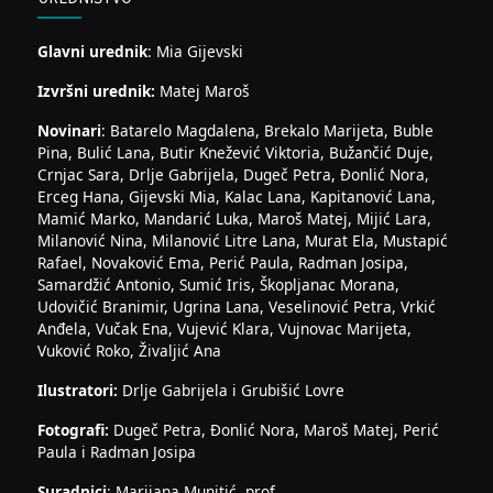
Glavni urednik
: Mia Gijevski
Izvršni urednik:
Matej Maroš
Novinari
: Batarelo Magdalena, Brekalo Marijeta, Buble
Pina, Bulić Lana, Butir Knežević Viktoria, Bužančić Duje,
Crnjac Sara, Drlje Gabrijela, Dugeč Petra, Đonlić Nora,
Erceg Hana, Gijevski Mia, Kalac Lana, Kapitanović Lana,
Mamić Marko, Mandarić Luka, Maroš Matej, Mijić Lara,
Milanović Nina, Milanović Litre Lana, Murat Ela, Mustapić
Rafael, Novaković Ema, Perić Paula, Radman Josipa,
Samardžić Antonio, Sumić Iris, Škopljanac Morana,
Udovičić Branimir, Ugrina Lana, Veselinović Petra, Vrkić
Anđela, Vučak Ena, Vujević Klara, Vujnovac Marijeta,
Vuković Roko, Živaljić Ana
Ilustratori:
Drlje Gabrijela i Grubišić Lovre
Fotografi:
Dugeč Petra, Đonlić Nora, Maroš Matej, Perić
Paula i Radman Josipa
Suradnici
: Marijana Munitić, prof.