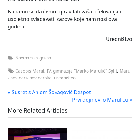
Nadamo se da ćemo opravdati vaša očekivanja i
uspješno svladavati izazove koje nam nosi ova
godina.
Uredništvo
Novinarska grupa
Tags:
,
,
Casopis Marul
IV. gimnazija "Marko Marulić" Split
Marul
,
,
,
novinari
novinarska
uredništvo
Navigacija
P
Susret s Anjom Šovagović Despot
r
N
Prvi dojmovi o Maruliću
objava
e
e
More Related Articles
v
x
i
t
o
P
u
o