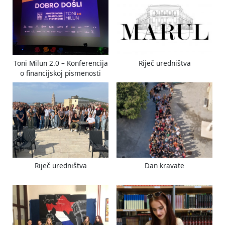
s
s
P
t
o
:
s
t
Toni Milun 2.0 – Konferencija
Riječ uredništva
:
o financijskoj pismenosti
Riječ uredništva
Dan kravate