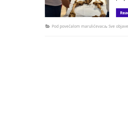
Rea
,
Pod povećalom marulićevaca
Sve objav