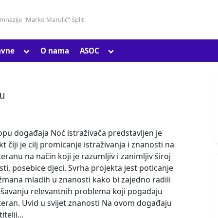
gimnazije "Marko Marulić" Split
Toggle
Toggle
avne
O nama
ASOC
Toggle
sub-
sub-
sub-
menu
menu
menu
du
Toggle
sub-
opu događaja Noć istraživača predstavljen je
menu
t čiji je cilj promicanje istraživanja i znanosti na
eranu na način koji je razumljiv i zanimljiv široj
sti, posebice djeci. Svrha projekta jest poticanje
mana mladih u znanosti kako bi zajedno radili
ešavanju relevantnih problema koji pogađaju
eran. Uvid u svijet znanosti Na ovom događaju
titelji…