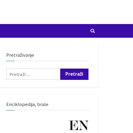
Toggle
search
form
Pretraživanje
Pretraži:
Enciklopedija, brale