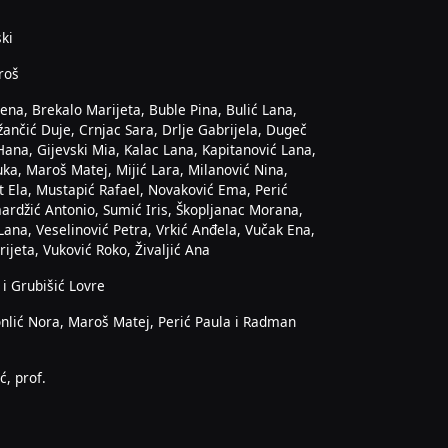
ski
roš
ena, Brekalo Marijeta, Buble Pina, Bulić Lana,
žančić Duje, Crnjac Sara, Drlje Gabrijela, Dugeč
Hana, Gijevski Mia, Kalac Lana, Kapitanović Lana,
a, Maroš Matej, Mijić Lara, Milanović Nina,
t Ela, Mustapić Rafael, Novaković Ema, Perić
ardžić Antonio, Sumić Iris, Škopljanac Morana,
Lana, Veselinović Petra, Vrkić Anđela, Vučak Ena,
ijeta, Vuković Roko, Živaljić Ana
 i Grubišić Lovre
nlić Nora, Maroš Matej, Perić Paula i Radman
ć, prof.