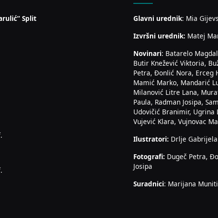
rulić“ Split
Glavni urednik
: Mia Gijev
Izvršni urednik:
Matej Ma
Novinari
: Batarelo Magdal
Butir Knežević Viktoria, Bu
Petra, Đonlić Nora, Erceg 
Mamić Marko, Mandarić Luk
Milanović Litre Lana, Mura
Paula, Radman Josipa, Sam
Udovičić Branimir, Ugrina 
Vujević Klara, Vujnovac Mar
.
Ilustratori:
Drlje Gabrijela
Fotografi:
Dugeč Petra, Đo
Josipa
.
Suradnici
: Marijana Muniti