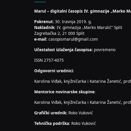
Marul – digitalni časopis IV. gimnazije „Marko Ma
Pokrenut:
30. travnja 2019. g.
Nakladnik
: IV. gimnazija „Marko Marulić“ Split
Zagrebačka 2, 21 000 Split
e-mail
: casopismarul@gmail.com
Učestalost izlaženja časopisa:
povremeno
ISSN 2757-4075
Odgovorni urednici:
Karolina Viđak, knjižničarka i Katarina Žanetić, prof
Mentorice novinarske skupine
:
Karolina Viđak, knjižničarka i Katarina Žanetić, prof
Grafički urednik:
Roko Vuković
Tehnička podrška
: Roko Vuković