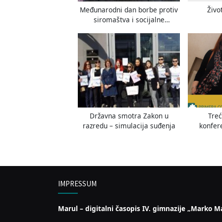
s
Međunarodni dan borbe protiv
Živo
t
siromaštva i socijalne
:
isključenosti
Državna smotra Zakon u
Tre
razredu – simulacija suđenja
konfer
IMPRESSUM
Marul – digitalni časopis IV. gimnazije „Marko Ma