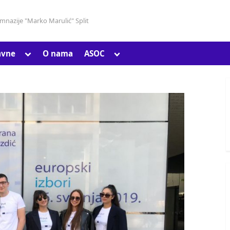
gimnazije "Marko Marulić" Split
Toggle
Toggle
avne
O nama
ASOC
Toggle
sub-
sub-
sub-
menu
menu
menu
Toggle
sub-
menu