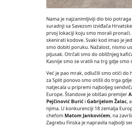
Nama je najzanimljiviji dio bio potrag
suradnji sa Savezom izviđača Hrvatske
prvoj lokaciji koju smo morali pronaći
skenirati kodove. Svaki kod imao je jedn
smo dobiti poruku. Nažalost, nismo usp
pljusak. Otrčali smo do obližnjeg kafić
Kasnije smo se vratili na trg gdje smo
Već je pao mrak, odlučili smo otići do h
za Split ponovo smo otišli do trga gdj
natjecala u pripremi najboljeg sendvič
Europe. Štandove je obišao premijer
A
Pejčinović Burić
i
Gabrijelom Žalac
, 
njima. U konkurenciji 18 zemalja Europ
chefom
Matom Jankovićem
, na zavr
Zagrebu Finska je napravila najbolji se