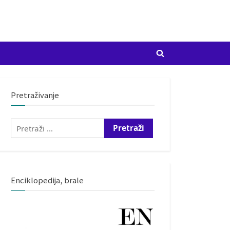
Toggle
search
form
Pretraživanje
Pretraži:
Enciklopedija, brale