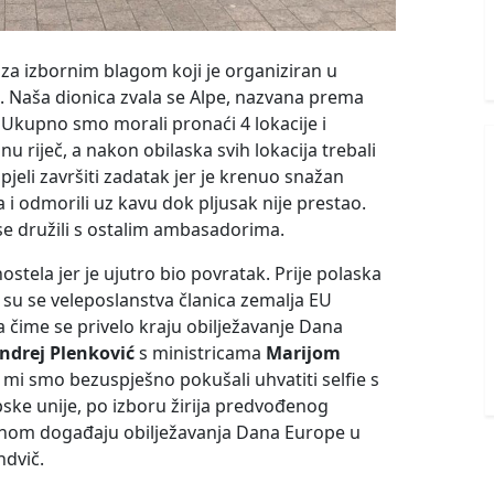
a za izbornim blagom koji je organiziran u
. Naša dionica zvala se Alpe, nazvana prema
. Ukupno smo morali pronaći 4 lokacije i
u riječ, a nakon obilaska svih lokacija trebali
jeli završiti zadatak jer je krenuo snažan
a i odmorili uz kavu dok pljusak nije prestao.
 se družili s ostalim ambasadorima.
ostela jer je ujutro bio povratak. Prije polaska
e su se veleposlanstva članica zemalja EU
a čime se privelo kraju obilježavanje Dana
ndrej Plenković
s ministricama
Marijom
a mi smo bezuspješno pokušali uhvatiti selfie s
ske unije, po izboru žirija predvođenog
šnom događaju obilježavanja Dana Europe u
ndvič.