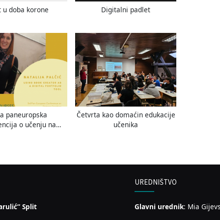
t u doba korone
Digitalni padlet
ća paneuropska
Četvrta kao domaćin edukacije
encija o učenju na
učenika
daljinu
UREDNIŠTVO
rulić“ Split
Glavni urednik
: Mia Gijev