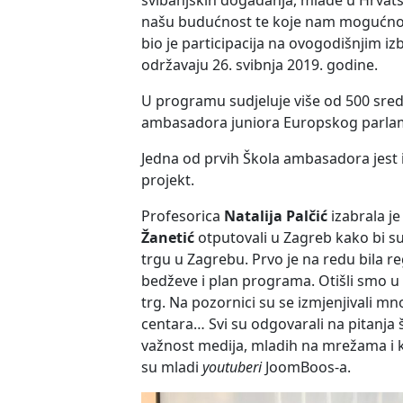
svibanjskih događanja, mlade u Hrvats
našu budućnost te koje nam mogućnos
bio je participacija na ovogodišnjim i
održavaju 26. svibnja 2019. godine.
U programu sudjeluje više od 500 sredn
ambasadora juniora Europskog parla
Jedna od prvih Škola ambasadora jest i
projekt.
Profesorica
Natalija Palčić
izabrala je
Žanetić
otputovali u Zagreb kako bi s
trgu u Zagrebu. Prvo je na redu bila re
bedževe i plan programa. Otišli smo u ho
trg. Na pozornici su se izmjenjivali mn
centara… Svi su odgovarali na pitanja š
važnost medija, mladih na mrežama i 
su mladi
youtuberi
JoomBoos-a.