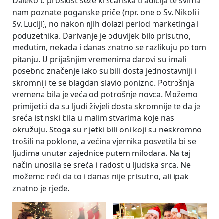
Daleko u prošlost seže kršćanska tradicija te svima
nam poznate poganske priče (npr. one o Sv. Nikoli i
Sv. Luciji), no nakon njih dolazi period marketinga i
poduzetnika. Darivanje je oduvijek bilo prisutno,
međutim, nekada i danas znatno se razlikuju po tom
pitanju. U prijašnjim vremenima darovi su imali
posebno značenje iako su bili dosta jednostavniji i
skromniji te se blagdan slavio ponizno. Potrošnja
vremena bila je veća od potrošnje novca. Možemo
primijetiti da su ljudi živjeli dosta skromnije te da je
sreća istinski bila u malim stvarima koje nas
okružuju. Stoga su rijetki bili oni koji su neskromno
trošili na poklone, a većina vjernika posvetila bi se
ljudima unutar zajednice putem milodara. Na taj
način unosila se sreća i radost u ljudska srca. Ne
možemo reći da to i danas nije prisutno, ali ipak
znatno je rjeđe.