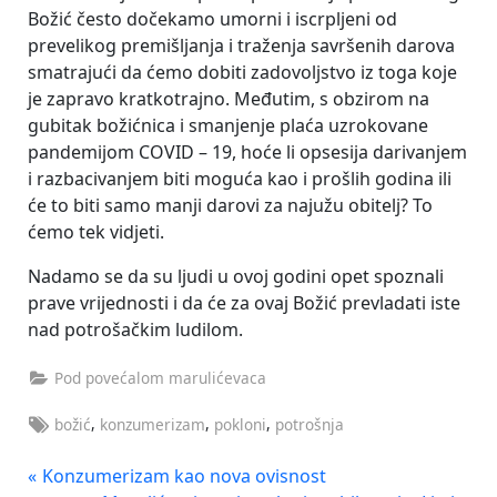
Božić često dočekamo umorni i iscrpljeni od
prevelikog premišljanja i traženja savršenih darova
smatrajući da ćemo dobiti zadovoljstvo iz toga koje
je zapravo kratkotrajno. Međutim, s obzirom na
gubitak božićnica i smanjenje plaća uzrokovane
pandemijom COVID – 19, hoće li opsesija darivanjem
i razbacivanjem biti moguća kao i prošlih godina ili
će to biti samo manji darovi za najužu obitelj? To
ćemo tek vidjeti.
Nadamo se da su ljudi u ovoj godini opet spoznali
prave vrijednosti i da će za ovaj Božić prevladati iste
nad potrošačkim ludilom.
Pod povećalom marulićevaca
Tags:
,
,
,
božić
konzumerizam
pokloni
potrošnja
Navigacija
P
Konzumerizam kao nova ovisnost