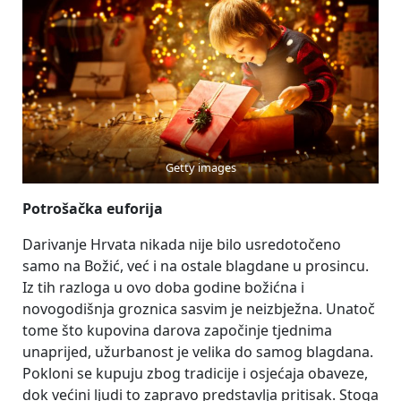
Getty images
Potrošačka euforija
Darivanje Hrvata nikada nije bilo usredotočeno
samo na Božić, već i na ostale blagdane u prosincu.
Iz tih razloga u ovo doba godine božićna i
novogodišnja groznica sasvim je neizbježna. Unatoč
tome što kupovina darova započinje tjednima
unaprijed, užurbanost je velika do samog blagdana.
Pokloni se kupuju zbog tradicije i osjećaja obaveze,
dok većini ljudi to zapravo predstavlja pritisak. Stoga