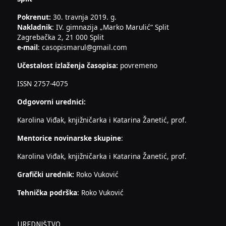
Pokrenut:
30. travnja 2019. g.
Nakladnik
: IV. gimnazija „Marko Marulić“ Split
Zagrebačka 2, 21 000 Split
e-mail
: casopismarul@gmail.com
Učestalost izlaženja časopisa:
povremeno
ISSN 2757-4075
Odgovorni urednici:
Karolina Viđak, knjižničarka i Katarina Žanetić, prof.
Mentorice novinarske skupine
:
Karolina Viđak, knjižničarka i Katarina Žanetić, prof.
Grafički urednik:
Roko Vuković
Tehnička podrška
: Roko Vuković
UREDNIŠTVO