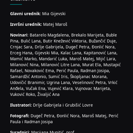
Glavni urednik
: Mia Gijevski
Izvršni urednik:
Matej Maroš
Novinari
: Batarelo Magdalena, Brekalo Marijeta, Buble
Pina, Bulić Lana, Butir Knežević Viktoria, Bužančić Duje,
Crnjac Sara, Drlje Gabrijela, Dugeč Petra, Đonlić Nora,
Erceg Hana, Gijevski Mia, Kalac Lana, Kapitanović Lana,
Mamić Marko, Mandarić Luka, Maroš Matej, Mijić Lara,
Milanović Nina, Milanović Litre Lana, Murat Ela, Mustapić
Rafael, Novaković Ema, Perić Paula, Radman Josipa,
Samardžić Antonio, Sumić Iris, Škopljanac Morana,
Udovičić Branimir, Ugrina Lana, Veselinović Petra, Vrkić
Anđela, Vučak Ena, Vujević Klara, Vujnovac Marijeta,
Vuković Roko, Živaljić Ana
Ilustratori:
Drlje Gabrijela i Grubišić Lovre
Fotografi:
Dugeč Petra, Đonlić Nora, Maroš Matej, Perić
Paula i Radman Josipa
Suradnici
: Marijana Munitić, prof.