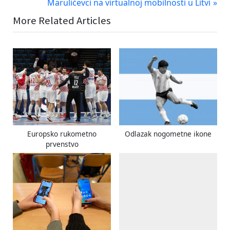
r
N
Marulićevci na virtualnoj mobilnosti u Litvi
objava
e
e
More Related Articles
v
x
i
t
o
P
u
o
s
s
P
t
o
:
s
t
Europsko rukometno
Odlazak nogometne ikone
:
prvenstvo