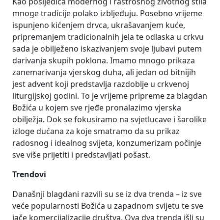
Kao posljedica modernog i rastrošnog životnog stila
mnoge tradicije polako izbljeđuju. Posebno vrijeme
ispunjeno kićenjem drvca, ukrašavanjem kuće,
pripremanjem tradicionalnih jela te odlaska u crkvu
sada je obilježeno iskazivanjem svoje ljubavi putem
darivanja skupih poklona. Imamo mnogo prikaza
zanemarivanja vjerskog duha, ali jedan od bitnijih
jest advent koji predstavlja razdoblje u crkvenoj
liturgijskoj godini. To je vrijeme pripreme za blagdan
Božića u kojem sve rjeđe pronalazimo vjerska
obilježja. Dok se fokusiramo na svjetlucave i šarolike
izloge dućana za koje smatramo da su prikaz
radosnog i idealnog svijeta, konzumerizam počinje
sve više prijetiti i predstavljati pošast.
Trendovi
Današnji blagdani razvili su se iz dva trenda – iz sve
veće popularnosti Božića u zapadnom svijetu te sve
jače komercijalizacije društva. Ova dva trenda išli su