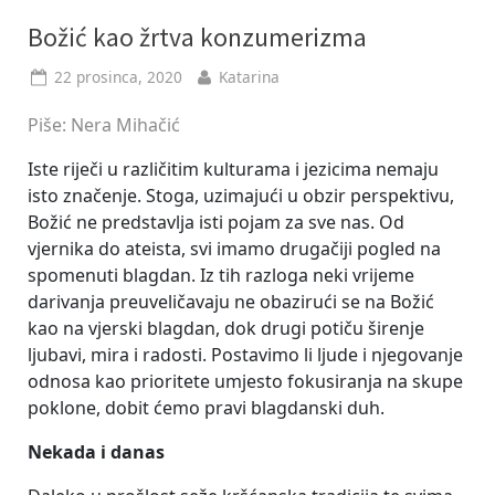
Božić kao žrtva konzumerizma
Posted
By
22 prosinca, 2020
Katarina
on
Piše: Nera Mihačić
Iste riječi u različitim kulturama i jezicima nemaju
isto značenje. Stoga, uzimajući u obzir perspektivu,
Božić ne predstavlja isti pojam za sve nas. Od
vjernika do ateista, svi imamo drugačiji pogled na
spomenuti blagdan. Iz tih razloga neki vrijeme
darivanja preuveličavaju ne obazirući se na Božić
kao na vjerski blagdan, dok drugi potiču širenje
ljubavi, mira i radosti. Postavimo li ljude i njegovanje
odnosa kao prioritete umjesto fokusiranja na skupe
poklone, dobit ćemo pravi blagdanski duh.
Nekada i danas