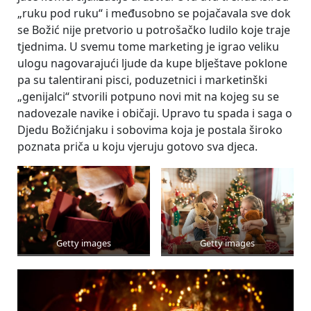
„ruku pod ruku“ i međusobno se pojačavala sve dok
se Božić nije pretvorio u potrošačko ludilo koje traje
tjednima. U svemu tome marketing je igrao veliku
ulogu nagovarajući ljude da kupe blještave poklone
pa su talentirani pisci, poduzetnici i marketinški
„genijalci“ stvorili potpuno novi mit na kojeg su se
nadovezale navike i običaji. Upravo tu spada i saga o
Djedu Božićnjaku i sobovima koja je postala široko
poznata priča u koju vjeruju gotovo sva djeca.
Getty images
Getty images