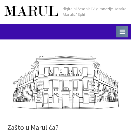
Skip
digitalni časopis IV. gimnazije "Marko
Marul
to
Marulić" Split
content
Zašto u Marulića?