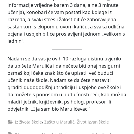
informacije vrijedne barem 3 dana, a ne 3 minute
učenja), konobari će vam postati kao kolege iz
razreda, a svaki stres i žalost bit će zaboravljena
sastankom s ekipom u ovom kafiću, a svaka odlična
ocjena i uspjeh bit će proslavljeni jednom „velikom s
ladnin“.
Nadam se da vas je ovih 10 razloga uistinu uvjerilo
da upišete Marulića i da nećete biti onaj nesigurni
osmaš koji čeka znak što će upisati, već budući
učenik naše škole. Nadam se da ćete nastaviti
graditi dugogodišnju tradiciju i uspjehe ove škole i
da možete s ponosom u budućnosti reći, kao možda
mladi liječnik, književnik, psiholog, profesor ili
odvjetnik: ,,I ja sam bio Marulićevac!”
,
,
Iz života škole
Zašto u Marulić
Život izvan škole
Tags:
,
,
,
,
,