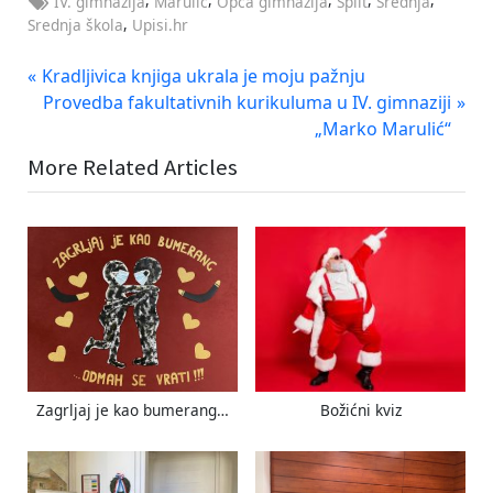
IV. gimnazija
Marulić
Opća gimnazija
Split
Srednja
,
Srednja škola
Upisi.hr
Navigacija
P
Kradljivica knjiga ukrala je moju pažnju
r
N
Provedba fakultativnih kurikuluma u IV. gimnaziji
objava
e
e
„Marko Marulić“
v
x
More Related Articles
i
t
o
P
u
o
s
s
P
t
o
:
s
t
:
Zagrljaj je kao bumerang…
Božićni kviz