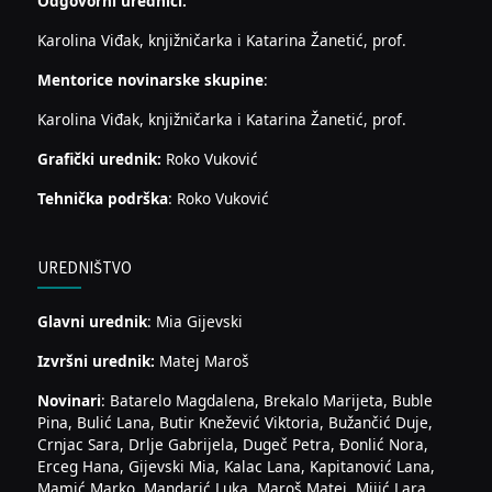
Odgovorni urednici:
Karolina Viđak, knjižničarka i Katarina Žanetić, prof.
Mentorice novinarske skupine
:
Karolina Viđak, knjižničarka i Katarina Žanetić, prof.
Grafički urednik:
Roko Vuković
Tehnička podrška
: Roko Vuković
UREDNIŠTVO
Glavni urednik
: Mia Gijevski
Izvršni urednik:
Matej Maroš
Novinari
: Batarelo Magdalena, Brekalo Marijeta, Buble
Pina, Bulić Lana, Butir Knežević Viktoria, Bužančić Duje,
Crnjac Sara, Drlje Gabrijela, Dugeč Petra, Đonlić Nora,
Erceg Hana, Gijevski Mia, Kalac Lana, Kapitanović Lana,
Mamić Marko, Mandarić Luka, Maroš Matej, Mijić Lara,