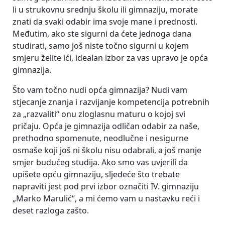
li u strukovnu srednju školu ili gimnaziju, morate
znati da svaki odabir ima svoje mane i prednosti.
Međutim, ako ste sigurni da ćete jednoga dana
studirati, samo još niste točno sigurni u kojem
smjeru želite ići, idealan izbor za vas upravo je opća
gimnazija.
Što vam točno nudi opća gimnazija? Nudi vam
stjecanje znanja i razvijanje kompetencija potrebnih
za „razvaliti“ onu zloglasnu maturu o kojoj svi
pričaju. Opća je gimnazija odličan odabir za naše,
prethodno spomenute, neodlučne i nesigurne
osmaše koji još ni školu nisu odabrali, a još manje
smjer budućeg studija. Ako smo vas uvjerili da
upišete opću gimnaziju, sljedeće što trebate
napraviti jest pod prvi izbor označiti IV. gimnaziju
„Marko Marulić“, a mi ćemo vam u nastavku reći i
deset razloga zašto.