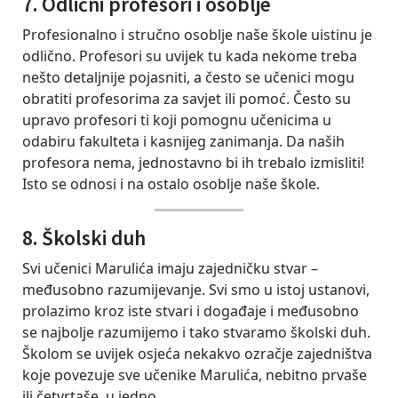
7. Odlični profesori i osoblje
Profesionalno i stručno osoblje naše škole uistinu je
odlično. Profesori su uvijek tu kada nekome treba
nešto detaljnije pojasniti, a često se učenici mogu
obratiti profesorima za savjet ili pomoć. Često su
upravo profesori ti koji pomognu učenicima u
odabiru fakulteta i kasnijeg zanimanja. Da naših
profesora nema, jednostavno bi ih trebalo izmisliti!
Isto se odnosi i na ostalo osoblje naše škole.
8. Školski duh
Svi učenici Marulića imaju zajedničku stvar –
međusobno razumijevanje. Svi smo u istoj ustanovi,
prolazimo kroz iste stvari i događaje i međusobno
se najbolje razumijemo i tako stvaramo školski duh.
Školom se uvijek osjeća nekakvo ozračje zajedništva
koje povezuje sve učenike Marulića, nebitno prvaše
ili četvrtaše, u jedno.