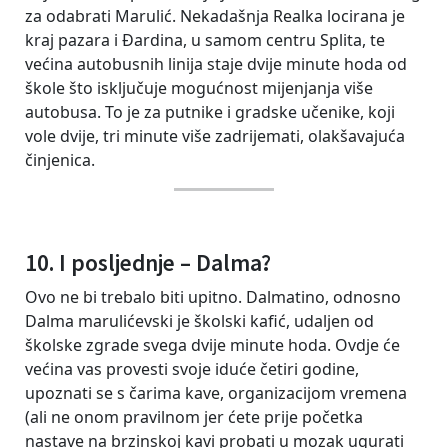
za odabrati Marulić. Nekadašnja Realka locirana je
kraj pazara i Đardina, u samom centru Splita, te
većina autobusnih linija staje dvije minute hoda od
škole što isključuje mogućnost mijenjanja više
autobusa. To je za putnike i gradske učenike, koji
vole dvije, tri minute više zadrijemati, olakšavajuća
činjenica.
10. I posljednje – Dalma?
Ovo ne bi trebalo biti upitno. Dalmatino, odnosno
Dalma marulićevski je školski kafić, udaljen od
školske zgrade svega dvije minute hoda. Ovdje će
većina vas provesti svoje iduće četiri godine,
upoznati se s čarima kave, organizacijom vremena
(ali ne onom pravilnom jer ćete prije početka
nastave na brzinskoj kavi probati u mozak ugurati