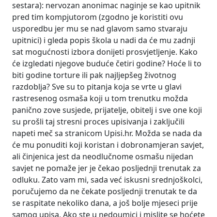
sestara): nervozan anonimac naginje se kao upitnik
pred tim kompjutorom (zgodno je koristiti ovu
usporedbu jer mu se nad glavom samo stvaraju
upitnici) i gleda popis škola u nadi da će mu zadnji
sat mogućnosti izbora donijeti prosvjetljenje. Kako
će izgledati njegove buduće četiri godine? Hoće li to
biti godine torture ili pak najljepšeg životnog
razdoblja? Sve su to pitanja koja se vrte u glavi
rastresenog osmaša koji u tom trenutku možda
panično zove susjede, prijatelje, obitelj i sve one koji
su prošli taj stresni proces upisivanja i zaključili
napeti meč sa stranicom Upisi.hr. Možda se nada da
će mu ponuditi koji koristan i dobronamjeran savjet,
ali činjenica jest da neodlučnome osmašu nijedan
savjet ne pomaže jer je čekao posljednji trenutak za
odluku. Zato vam mi, sada već iskusni srednjoškolci,
poručujemo da ne čekate posljednji trenutak te da
se raspitate nekoliko dana, a još bolje mjeseci prije
samog upisa. Ako ste u nedoumici i mislite se hoćete