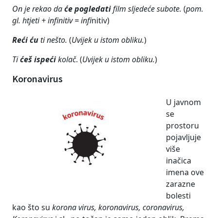
On je rekao da
će pogledati
film sljedeće subote.
(
pom.
gl. htjeti + infinitiv = infi
nitiv)
Reći ću
ti nešto.
(
Uvijek u istom obliku.
)
Ti
ćeš ispeći
kolač
. (
Uvijek u istom obliku.
)
Koronavirus
U javnom
se
prostoru
pojavljuje
više
inačica
imena ove
zarazne
bolesti
kao što su
korona virus, koronavirus, coronavirus,