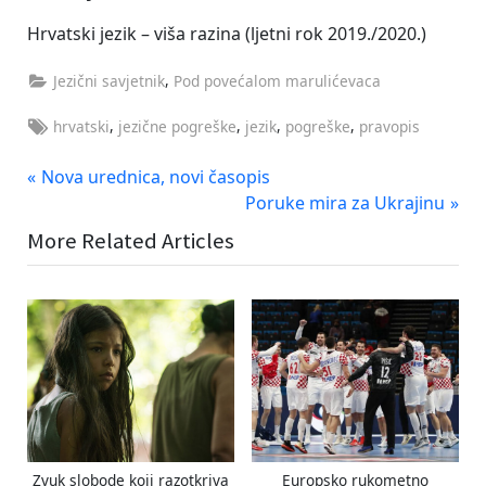
Hrvatski jezik – viša razina (ljetni rok 2019./2020.)
,
Jezični savjetnik
Pod povećalom marulićevaca
Tags:
,
,
,
,
hrvatski
jezične pogreške
jezik
pogreške
pravopis
Navigacija
P
Nova urednica, novi časopis
r
N
Poruke mira za Ukrajinu
objava
e
e
More Related Articles
v
x
i
t
o
P
u
o
s
s
P
t
o
:
s
t
Zvuk slobode koji razotkriva
Europsko rukometno