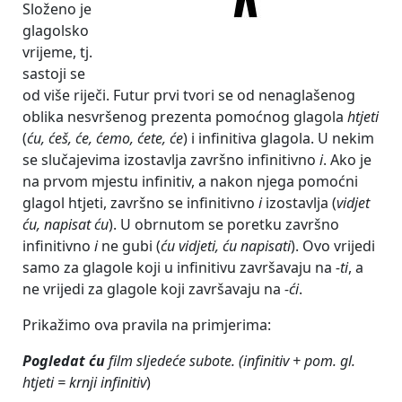
Složeno je
glagolsko
vrijeme, tj.
sastoji se
od više riječi. Futur prvi tvori se od nenaglašenog
oblika nesvršenog prezenta pomoćnog glagola
htjeti
(
ću, ćeš, će, ćemo, ćete, će
) i infinitiva glagola. U nekim
se slučajevima izostavlja završno infinitivno
i
. Ako je
na prvom mjestu infinitiv, a nakon njega pomoćni
glagol htjeti, završno se infinitivno
i
izostavlja (
vidjet
ću, napisat
ću
). U obrnutom se poretku završno
infinitivno
i
ne gubi (
ću vidjeti, ću napisati
). Ovo vrijedi
samo za glagole koji u infinitivu završavaju na
-ti
, a
ne vrijedi za glagole koji završavaju na
-ći
.
Prikažimo ova pravila na primjerima:
Pogledat ću
film sljedeće subote.
(infinitiv + pom. gl.
htjeti = krnji infinitiv
)