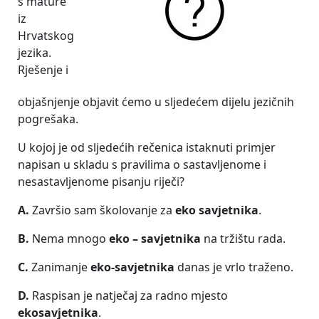
s mature
iz
Hrvatskog
jezika.
Rješenje i
objašnjenje objavit ćemo u sljedećem dijelu jezičnih
pogrešaka.
U kojoj je od sljedećih rečenica istaknuti primjer
napisan u skladu s pravilima o sastavljenome i
nesastavljenome pisanju riječi?
A.
Završio sam školovanje za
eko savjetnika
.
B.
Nema mnogo
eko – savjetnika
na tržištu rada.
C.
Zanimanje
eko-savjetnika
danas je vrlo traženo.
D.
Raspisan je natječaj za radno mjesto
ekosavjetnika
.