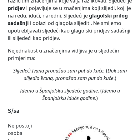
različitim značenjima koje valja razlikovati. Sljedeći je
pridjev
i pojavljuje se u značenjima koji slijedi, koji je
na redu; idući, naredni. Slijedeći je
glagolski prilog
sadašnji
i dolazi od glagola slijediti. Ne smijemo
upotrebljavati sljedeći kao glagolski pridjev sadašnji
ili slijedeći kao pridjev.
Nejednakost u značenjima vidljiva je u sljedećim
primjerima:
Slijedeći Ivana pronašao sam put do kuće.
(
Dok sam
slijedio Ivana, pronašao sam put do kuće
.)
Idemo u Španjolsku sljedeće godine
. (
Idemo u
Španjolsku iduće godine
.)
S/sa
Ne postoji
osoba