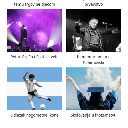
:
tamu trgovine djecom
prvenstvo
Petar Grašo i Split se vole
In memoriam: Aki
Rahimovski
Odlazak nogometne ikone
Školovanje u inozemstvu