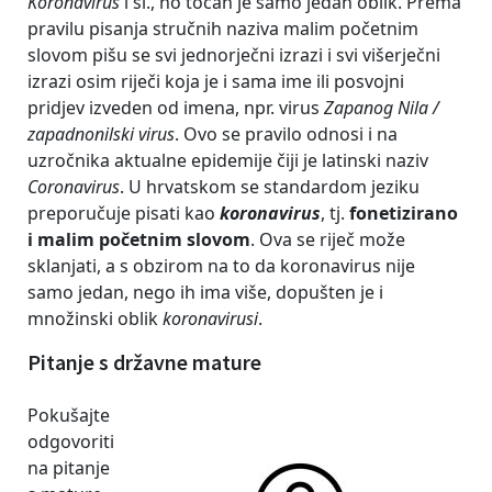
Koronavirus
i sl., no točan je samo jedan oblik. Prema
pravilu pisanja stručnih naziva malim početnim
slovom pišu se svi jednorječni izrazi i svi višerječni
izrazi osim riječi koja je i sama ime ili posvojni
pridjev izveden od imena, npr. virus
Zapanog Nila /
zapadnonilski virus
. Ovo se pravilo odnosi i na
uzročnika aktualne epidemije čiji je latinski naziv
Coronavirus
. U hrvatskom se standardom jeziku
preporučuje pisati kao
koronavirus
, tj.
fonetizirano
i malim početnim slovom
. Ova se riječ može
sklanjati, a s obzirom na to da koronavirus nije
samo jedan, nego ih ima više, dopušten je i
množinski oblik
koronavirusi
.
Pitanje s državne mature
Pokušajte
odgovoriti
na pitanje