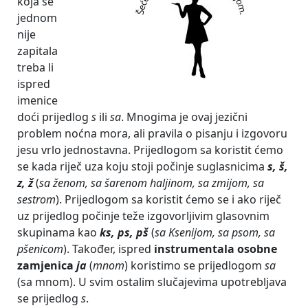
koja se
jednom
nije
zapitala
treba li
ispred
imenice
doći prijedlog
s
ili
sa
. Mnogima je ovaj jezični
problem noćna mora, ali pravila o pisanju i izgovoru
jesu vrlo jednostavna. Prijedlogom sa koristit ćemo
se kada riječ uza koju stoji počinje suglasnicima
s, š,
z, ž
(
sa ženom, sa šarenom haljinom, sa zmijom, sa
sestrom
). Prijedlogom sa koristit ćemo se i ako riječ
uz prijedlog počinje teže izgovorljivim glasovnim
skupinama kao
ks, ps, pš
(
sa Ksenijom, sa psom, sa
pšenicom
). Također, ispred
instrumentala osobne
zamjenica
ja
(
mnom
) koristimo se prijedlogom
sa
(sa mnom). U svim ostalim slučajevima upotrebljava
se prijedlog
s
.