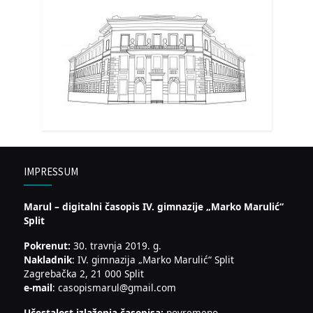
IMPRESSUM
Marul – digitalni časopis IV. gimnazije „Marko Marulić“
Split
Pokrenut:
30. travnja 2019. g.
Nakladnik
: IV. gimnazija „Marko Marulić“ Split
Zagrebačka 2, 21 000 Split
e-mail
: casopismarul@gmail.com
Učestalost izlaženja časopisa:
povremeno