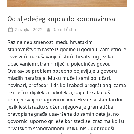
Od sljedećeg kupca do koronavirusa
Posted
By
2 ožujka, 2022
Daniel Čulin
on
Razina nepismenosti među hrvatskim
stanovništvom raste iz godine u godinu. Zamjetno je
i sve veće narušavanje čistoće hrvatskog jezika
ubacivanjem stranih riječi u pojedinčev govor.
Ovakav se problem posebno pojavljuje u govoru
mlađih naraštaja. Muku muče i sami političari,
novinari, profesori i dr. koji rabeći pregršt anglizama
te riječi iz dijalekta i idiolekta, daju itekako loš
primjer svojim sugovornicima. Hrvatski standardni
jezik jest izrazito složen, njegova je gramatička i
pravopisna građa usavršena do samih detalja, no
govornici uporno griješe koristeći se izrazima koji u
hrvatskom standradnom jeziku nisu dobrodošli.