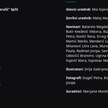
rulić“ Split
Glavni urednik
: Mia Gijev
Izvršni urednik:
Matej Ma
Novinari
: Batarelo Magdal
Butir Knežević Viktoria, Bu
Petra, Đonlić Nora, Erceg 
Mamić Marko, Mandarić Luk
Milanović Litre Lana, Mura
Paula, Radman Josipa, Sam
Udovičić Branimir, Ugrina 
Vujević Klara, Vujnovac Mar
.
Ilustratori:
Drlje Gabrijela
Fotografi:
Dugeč Petra, Đo
Josipa
.
Suradnici
: Marijana Muniti