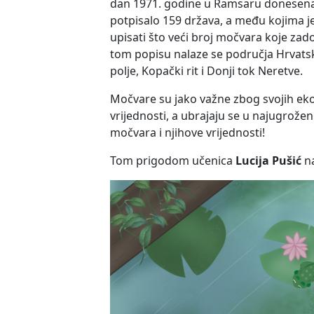
dan 1971. godine u Ramsaru donesen
potpisalo 159 država, a među kojima je
upisati što veći broj močvara koje zad
tom popisu nalaze se područja Hrvatsk
polje, Kopački rit i Donji tok Neretve.
Močvare su jako važne zbog svojih eko
vrijednosti, a ubrajaju se u najugrože
močvara i njihove vrijednosti!
Tom prigodom učenica
Lucija Pušić
na