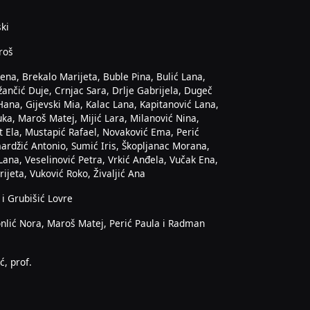
ski
roš
ena, Brekalo Marijeta, Buble Pina, Bulić Lana,
žančić Duje, Crnjac Sara, Drlje Gabrijela, Dugeč
Hana, Gijevski Mia, Kalac Lana, Kapitanović Lana,
a, Maroš Matej, Mijić Lara, Milanović Nina,
t Ela, Mustapić Rafael, Novaković Ema, Perić
ardžić Antonio, Sumić Iris, Škopljanac Morana,
Lana, Veselinović Petra, Vrkić Anđela, Vučak Ena,
ijeta, Vuković Roko, Živaljić Ana
 i Grubišić Lovre
nlić Nora, Maroš Matej, Perić Paula i Radman
ć, prof.