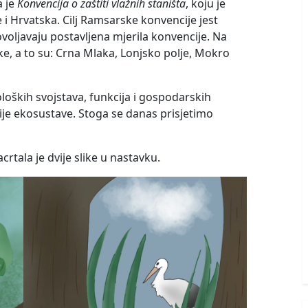
a je
Konvencija o zaštiti vlažnih staništa
, koju je
 i Hrvatska. Cilj Ramsarske konvencije jest
ovoljavaju postavljena mjerila konvencije. Na
e, a to su: Crna Mlaka, Lonjsko polje, Mokro
loških svojstava, funkcija i gospodarskih
nije ekosustave. Stoga se danas prisjetimo
crtala je dvije slike u nastavku.