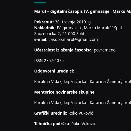
Marul – digitalni časopis IV. gimnazije „Marko Ma
Pokrenut:
30. travnja 2019. g.
Nakladnik
: IV. gimnazija „Marko Marulić“ Split
Zagrebačka 2, 21 000 Split
e-mail
: casopismarul@gmail.com
Učestalost izlaženja časopisa:
povremeno
ISSN 2757-4075
Odgovorni urednici:
Karolina Viđak, knjižničarka i Katarina Žanetić, prof
Mentorice novinarske skupine
:
Karolina Viđak, knjižničarka i Katarina Žanetić, prof
Grafički urednik:
Roko Vuković
Tehnička podrška
: Roko Vuković