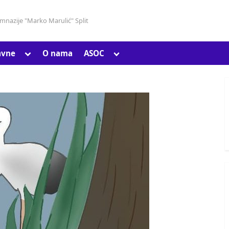
gimnazije "Marko Marulić" Split
Toggle
Toggle
avne
O nama
ASOC
Toggle
sub-
sub-
sub-
menu
menu
menu
Toggle
sub-
menu