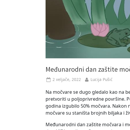
Međunarodni dan zaštite moč
Posted
By
2 veljače, 2022
Lucija Pušić
on
Na močvare se dugo gledalo kao na besk
pretvoriti u poljoprivredne površine. Po
godina izgubilo 50% močvara. Nakon n
močvare su staništa brojnih biljaka i ži
Međunarodni dan zaštite močvara i močv