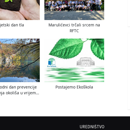
jetski dan tla
Marulićevci trčali srcem na
RFTC
dni dan prevencije
Postajemo Ekoškola
nja okoliša u vrijeme
li oružanog sukoba
UREDNIŠTVO