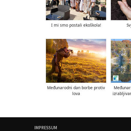
o
s
t
I mi smo postali ekoškola!
Sv
:
Međunarodni dan borbe protiv
Međunaro
lova
izrabljiva
rata i
IMPRESSUM