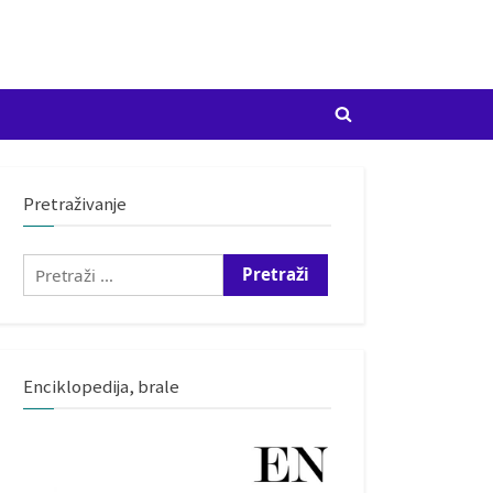
Toggle
search
form
Pretraživanje
Pretraži:
Enciklopedija, brale