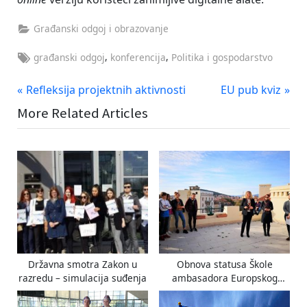
Građanski odgoj i obrazovanje
Tags:
,
,
građanski odgoj
konferencija
Politika i gospodarstvo
Navigacija
P
N
Refleksija projektnih aktivnosti
EU pub kviz
r
e
objava
More Related Articles
e
x
v
t
i
P
o
o
u
s
s
t
P
:
o
s
Državna smotra Zakon u
Obnova statusa Škole
t
razredu – simulacija suđenja
ambasadora Europskog
:
Parlamenta