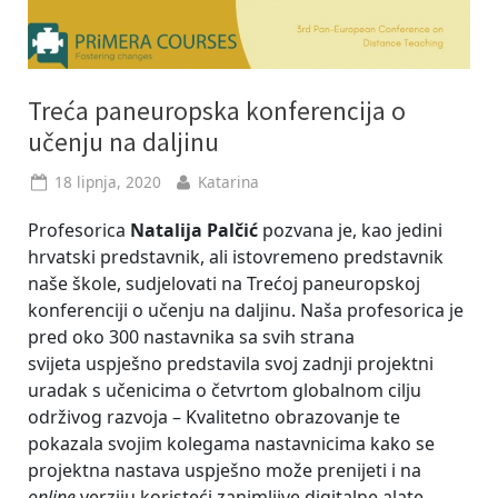
Treća paneuropska konferencija o
učenju na daljinu
Posted
By
18 lipnja, 2020
Katarina
on
Profesorica
Natalija Palčić
pozvana je, kao jedini
hrvatski predstavnik, ali istovremeno predstavnik
naše škole, sudjelovati na Trećoj paneuropskoj
konferenciji o učenju na daljinu. Naša profesorica je
pred oko 300 nastavnika sa svih strana
svijeta uspješno predstavila svoj zadnji projektni
uradak s učenicima o četvrtom globalnom cilju
održivog razvoja – Kvalitetno obrazovanje te
pokazala svojim kolegama nastavnicima kako se
projektna nastava uspješno može prenijeti i na
online
verziju koristeći zanimljive digitalne alate.