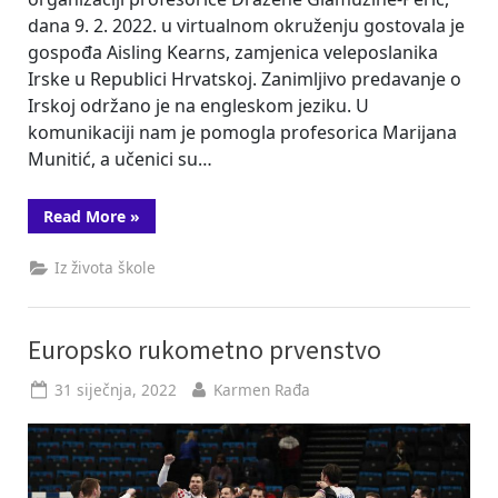
dana 9. 2. 2022. u virtualnom okruženju gostovala je
gospođa Aisling Kearns, zamjenica veleposlanika
Irske u Republici Hrvatskoj. Zanimljivo predavanje o
Irskoj održano je na engleskom jeziku. U
komunikaciji nam je pomogla profesorica Marijana
Munitić, a učenici su…
“Razglednice:
Read More
»
Republika
Irska”
Iz života škole
Europsko rukometno prvenstvo
Posted
By
31 siječnja, 2022
Karmen Rađa
on