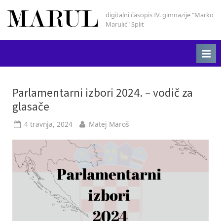
Skip
digitalni časopis IV. gimnazije "Marko
Marul
to
Marulić" Split
content
Oznaka:
Parlamentarni izbori 2024. – vodič za
glasače
hrvatska
Posted
By
4 travnja, 2024
Matej Maroš
on