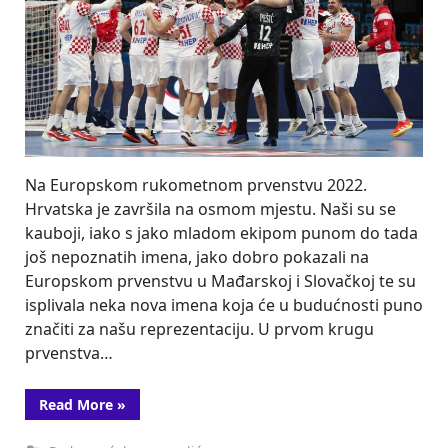
Na Europskom rukometnom prvenstvu 2022.
Hrvatska je završila na osmom mjestu. Naši su se
kauboji, iako s jako mladom ekipom punom do tada
još nepoznatih imena, jako dobro pokazali na
Europskom prvenstvu u Mađarskoj i Slovačkoj te su
isplivala neka nova imena koja će u budućnosti puno
značiti za našu reprezentaciju. U prvom krugu
prvenstva…
“Europsko
Read More
»
rukometno
prvenstvo”