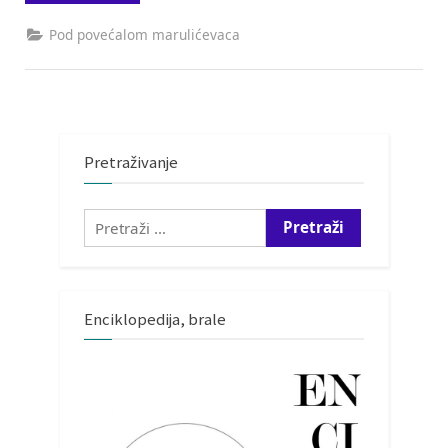
budućnosti
i
hrvatskoj
Pod povećalom marulićevaca
žalosti”
Pretraživanje
Pretraži:
Enciklopedija, brale