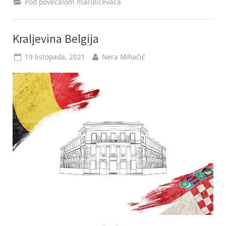
Pod povećalom marulićevaca
Kraljevina Belgija
Posted
By
19 listopada, 2021
Nera Mihačić
on