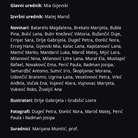
Glavni urednik
: Mia Gijevski
Izvršni urednik:
Matej Maroš
Novinari
: Batarelo Magdalena, Brekalo Marijeta, Buble
Pina, Bulić Lana, Butir Knežević Viktoria, Bužančić Duje,
Crnjac Sara, Drlje Gabrijela, Dugeč Petra, Đonlić Nora,
Erceg Hana, Gijevski Mia, Kalac Lana, Kapitanović Lana,
Mamić Marko, Mandarić Luka, Maroš Matej, Mijić Lara,
Milanović Nina, Milanović Litre Lana, Murat Ela, Mustapić
Rafael, Novaković Ema, Perić Paula, Radman Josipa,
Samardžić Antonio, Sumić Iris, Škopljanac Morana,
Udovičić Branimir, Ugrina Lana, Veselinović Petra, Vrkić
Anđela, Vučak Ena, Vujević Klara, Vujnovac Marijeta,
Vuković Roko, Živaljić Ana
Ilustratori:
Drlje Gabrijela i Grubišić Lovre
Fotografi:
Dugeč Petra, Đonlić Nora, Maroš Matej, Perić
Paula i Radman Josipa
Suradnici
: Marijana Munitić, prof.