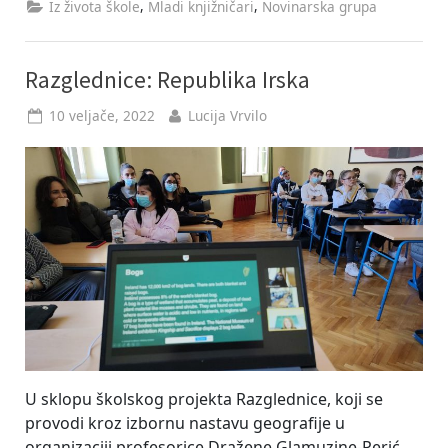
žrtvu
,
,
Iz života škole
Mladi knjižničari
Novinarska grupa
Vukovara
i
Škabrnje”
Razglednice: Republika Irska
Posted
By
10 veljače, 2022
Lucija Vrvilo
on
U sklopu školskog projekta Razglednice, koji se
provodi kroz izbornu nastavu geografije u
organizaciji profesorice Dražene Glamuzine-Perić,