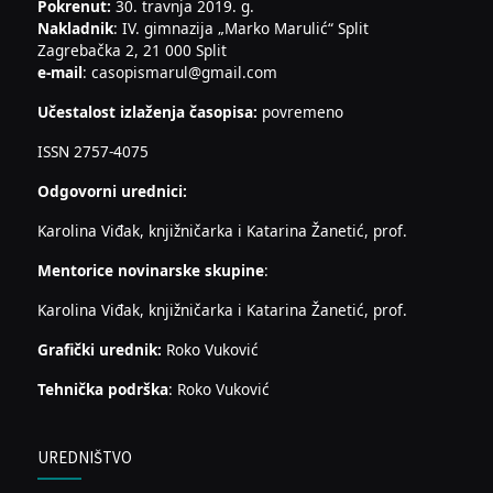
Pokrenut:
30. travnja 2019. g.
Nakladnik
: IV. gimnazija „Marko Marulić“ Split
Zagrebačka 2, 21 000 Split
e-mail
: casopismarul@gmail.com
Učestalost izlaženja časopisa:
povremeno
ISSN 2757-4075
Odgovorni urednici:
Karolina Viđak, knjižničarka i Katarina Žanetić, prof.
Mentorice novinarske skupine
:
Karolina Viđak, knjižničarka i Katarina Žanetić, prof.
Grafički urednik:
Roko Vuković
Tehnička podrška
: Roko Vuković
UREDNIŠTVO