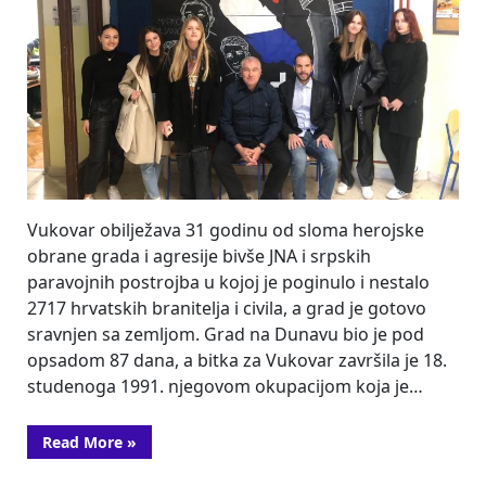
Vukovar obilježava 31 godinu od sloma herojske
obrane grada i agresije bivše JNA i srpskih
paravojnih postrojba u kojoj je poginulo i nestalo
2717 hrvatskih branitelja i civila, a grad je gotovo
sravnjen sa zemljom. Grad na Dunavu bio je pod
opsadom 87 dana, a bitka za Vukovar završila je 18.
studenoga 1991. njegovom okupacijom koja je…
“Dan
Read More
»
sjećanja
na