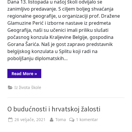
Dana 13. listopada u našoj školi odvijalo se
zanimljivo predavanje. S ciljem boljeg shvaćanja
regionalne geografije, u organizaciji prof. Dražene
Glamuzine Perić i izborne nastave iz predmeta
Geografija, naši su učenici imali priliku slušati
počasnog konzula Kraljevine Belgije, gospodina
Gorana Šarića. Naš je gost zapravo predstavnik
belgijskog konzulata u Splitu koji radi na
poboljšanju diplomatskih…
“Kraljevina
Read More
»
Belgija”
Iz života škole
O budućnosti i hrvatskoj žalosti
Posted
By
na
26 veljače, 2021
Toma
1 komentar
on
O
budućnosti