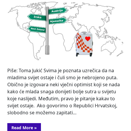
i
hrvatskoj
žalosti
Piše: Toma Jukić Svima je poznata uzrečica da na
mladima svijet ostaje i čuli smo je nebrojeno puta.
Obično je izgovara neki vječni optimist koji se nada
kako će mlada snaga donijeti bolje sutra u svijetu
koje naslijedi. Međutim, pravo je pitanje kakav to
svijet ostaje. Ako govorimo o Republici Hrvatskoj,
slobodno se možemo zapitati…
“O
Read More
»