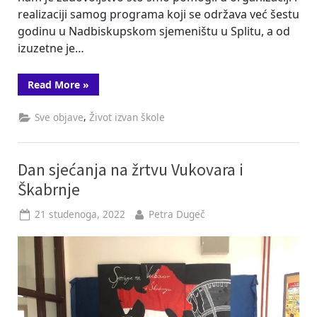
realizaciji samog programa koji se održava već šestu
godinu u Nadbiskupskom sjemeništu u Splitu, a od
izuzetne je…
“Hrvatska
Read More
»
je
riječ
koju
,
Sve objave
Život izvan škole
naučih
od
majke”
Dan sjećanja na žrtvu Vukovara i
Škabrnje
Posted
By
21 studenoga, 2022
Petra Dugeč
on