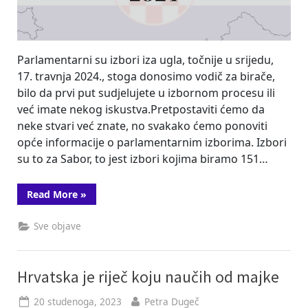
Parlamentarni su izbori iza ugla, točnije u srijedu,
17. travnja 2024., stoga donosimo vodič za birače,
bilo da prvi put sudjelujete u izbornom procesu ili
već imate nekog iskustva.Pretpostaviti ćemo da
neke stvari već znate, no svakako ćemo ponoviti
opće informacije o parlamentarnim izborima. Izbori
su to za Sabor, to jest izbori kojima biramo 151…
“Parlamentarni
Read More
»
izbori
2024.
–
Sve objave
vodič
za
glasače”
Hrvatska je riječ koju naučih od majke
Posted
By
20 studenoga, 2023
Petra Dugeč