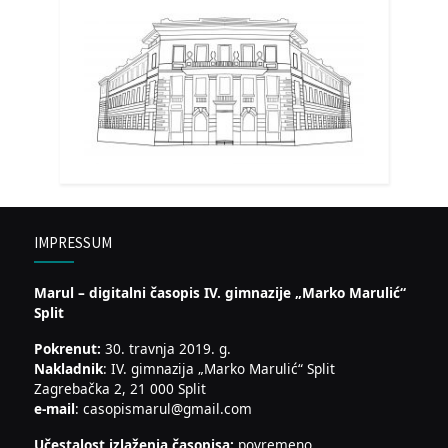
IMPRESSUM
Marul – digitalni časopis IV. gimnazije „Marko Marulić“
Split
Pokrenut:
30. travnja 2019. g.
Nakladnik
: IV. gimnazija „Marko Marulić“ Split
Zagrebačka 2, 21 000 Split
e-mail
: casopismarul@gmail.com
Učestalost izlaženja časopisa:
povremeno