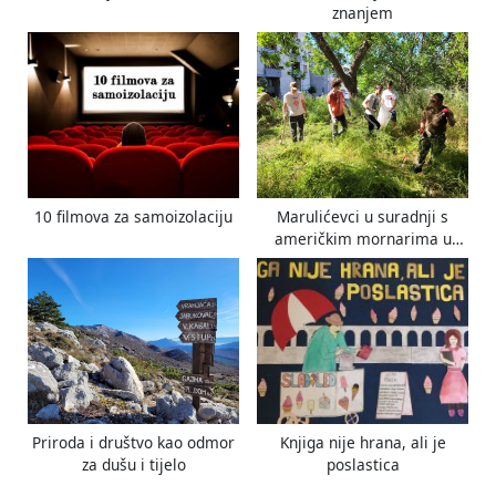
znanjem
:
10 filmova za samoizolaciju
Marulićevci u suradnji s
američkim mornarima u
proljetnoj akciji
Priroda i društvo kao odmor
Knjiga nije hrana, ali je
za dušu i tijelo
poslastica