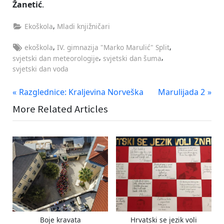
Žanetić
.
,
Ekoškola
Mladi knjižničari
Tags:
,
,
ekoškola
IV. gimnazija "Marko Marulić" Split
,
,
svjetski dan meteorologije
svjetski dan šuma
svjetski dan voda
Navigacija
P
N
Razglednice: Kraljevina Norveška
Marulijada 2
r
e
objava
More Related Articles
e
x
v
t
i
P
o
o
u
s
s
t
P
:
o
s
Boje kravata
Hrvatski se jezik voli
t