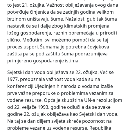
to jest 21. ožujka. Važnost obilježavanja ovog dana
potvrđuje činjenica da se zadnjih godina velikom
brzinom uništavaju šume. Nažalost, gubitak šuma
nastavit će se i dalje zbog klimatskih promjena,
lošeg gospodarenja, raznih poremećaja u prirodi i
slično. Međutim, svi možemo pomoći da se taj
proces uspori. Šumama je potrebna čovjekova
zaštita pa se pod zaštitu šuma podrazumijeva
primjereno gospodarenje istima.
Svjetski dan voda obilježava se 22. ožujka. Već se
1977. preopznala važnost voda kada su na
konferenciji Ujedinjenih naroda o vodama izašle
prve važne preporuke o problemima vezanim za
vodene resurse. Opća je skupština UN-a rezolucijom
od 22. veljače 1993. godine odlučila da se svake
godine 22. ožujak obilježava kao Svjetski dan voda.
Na taj se dan diljem svijeta skreće pozornost na
probleme vezane uz vodene resurse. Republika