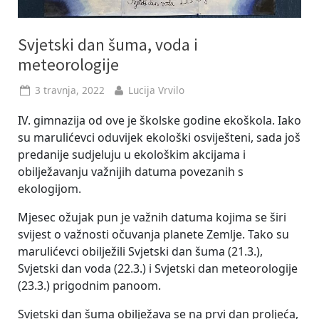
Svjetski dan šuma, voda i
meteorologije
Posted
By
3 travnja, 2022
Lucija Vrvilo
on
IV. gimnazija od ove je školske godine ekoškola. Iako
su marulićevci oduvijek ekološki osviješteni, sada još
predanije sudjeluju u ekološkim akcijama i
obilježavanju važnijih datuma povezanih s
ekologijom.
Mjesec ožujak pun je važnih datuma kojima se širi
svijest o važnosti očuvanja planete Zemlje. Tako su
marulićevci obilježili Svjetski dan šuma (21.3.),
Svjetski dan voda (22.3.) i Svjetski dan meteorologije
(23.3.) prigodnim panoom.
Svjetski dan šuma obilježava se na prvi dan proljeća,