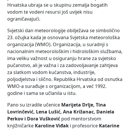
Hrvatska ubraja se u skupinu zemalja bogatih
vodom te vodeni resursi još uvijek nisu
ograničavajući.
Svjetski dan meteorologije obilježava se simbolično
23. ožujka kada je osnovana Svjetska meteorološka
organizacija (WMO). Organizacija, u suradnji s
nacionalnim meteorološkim i hidrološkim službama,
ima veliku važnost u osiguranju hrane za svjetsko
pučanstvo, ali je važna i za zadovoljavanje zahtjeva
za slatkom vodom kućanstva, industrije,
poljodjelstva i slično. Republika Hrvatska od osnutka
WMO-a surađuje s organizacijom, a već 1992.
godine i sama se učlanila u istu.
Pano su izradile učenice
Marijeta Drlje, Tina
Lovrinčević, Lena Lušić, Ana Križanac, Daniela
Perkov i Dora Vušković
pod mentorstvom
knjižničarke
Karoline Viđak
i profesorice
Katarine