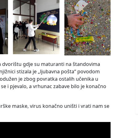
m dvorištu gdje su maturanti na štandovima
knjižnici stizala je „ljubavna pošta“ povodom
odužen je zbog povratka ostalih učenika u
se i pjevalo, a vrhunac zabave bilo je konačno
ške maske, virus konačno uništi i vrati nam se