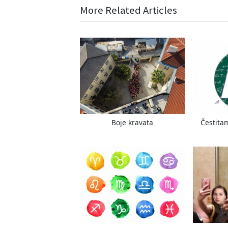
r
More Related Articles
objava
e
v
i
o
u
s
P
o
s
Boje kravata
Čestita
t
: