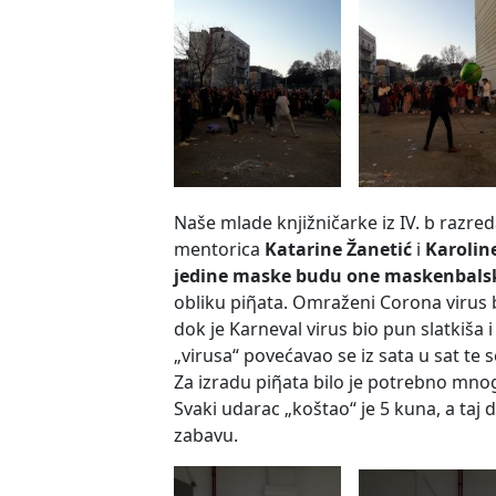
Naše mlade knjižničarke iz IV. b razred
mentorica
Katarine Žanetić
i
Karolin
jedine maske budu one maskenbals
obliku piῆata. Omraženi Corona virus 
dok je Karneval virus bio pun slatkiša 
„virusa“ povećavao se iz sata u sat te s
Za izradu piῆata bilo je potrebno mnogo
Svaki udarac „koštao“ je 5 kuna, a taj 
zabavu.