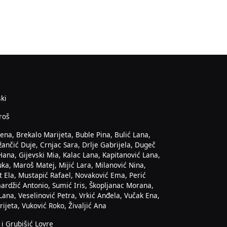
ski
roš
ena, Brekalo Marijeta, Buble Pina, Bulić Lana,
žančić Duje, Crnjac Sara, Drlje Gabrijela, Dugeč
Hana, Gijevski Mia, Kalac Lana, Kapitanović Lana,
a, Maroš Matej, Mijić Lara, Milanović Nina,
t Ela, Mustapić Rafael, Novaković Ema, Perić
ardžić Antonio, Sumić Iris, Škopljanac Morana,
Lana, Veselinović Petra, Vrkić Anđela, Vučak Ena,
ijeta, Vuković Roko, Živaljić Ana
 i Grubišić Lovre