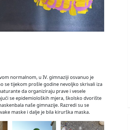
om normalnom, u IV. gimnaziji osvanuo je
o se tijekom prošle godine nevoljko skrivali iza
maturante da organiziraju prave i vesele
jući se epidemioloških mjera, školsko dvorište
 maskenbala naše gimnazije. Razredi su se
vake maske i dalje je bila kirurška maska.