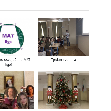
e
x
t
P
o
s
t
:
mo osvajačima MAT
Tjedan svemira
lige!