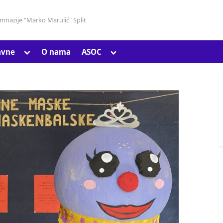
gimnazije "Marko Marulić" Split
Toggle
Toggle
avne
O nama
ASOC
Toggle
sub-
sub-
sub-
menu
menu
menu
Toggle
sub-
menu