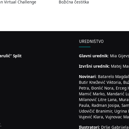
an Virtual Challenge
Božićna čestitka
UREDNIŠTVO
rulić“ Split
Glavni urednik
: Mia Gijev
Izvršni urednik:
Matej Ma
Novinari
: Batarelo Magdal
Butir Knežević Viktoria, Bu
Petra, Đonlić Nora, Erceg 
Mamić Marko, Mandarić Luk
Milanović Litre Lana, Mura
Paula, Radman Josipa, Sam
Udovičić Branimir, Ugrina 
Vujević Klara, Vujnovac Mar
.
Ilustratori:
Drlje Gabrijela