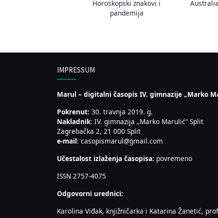
Horoskopski znakovi i
Australi
pandemija
IMPRESSUM
Marul – digitalni časopis IV. gimnazije „Marko Ma
Pokrenut:
30. travnja 2019. g.
Nakladnik
: IV. gimnazija „Marko Marulić“ Split
Zagrebačka 2, 21 000 Split
e-mail
: casopismarul@gmail.com
Učestalost izlaženja časopisa:
povremeno
ISSN 2757-4075
Odgovorni urednici:
Karolina Viđak, knjižničarka i Katarina Žanetić, prof