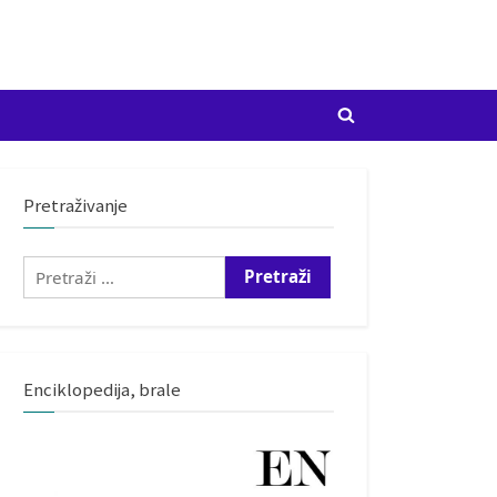
Toggle
search
form
Pretraživanje
Pretraži:
Enciklopedija, brale