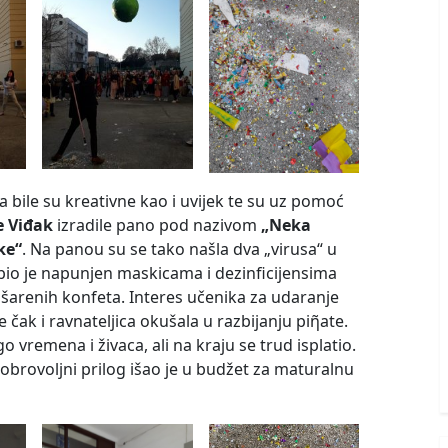
a bile su kreativne kao i uvijek te su uz pomoć
e Viđak
izradile pano pod nazivom
„Neka
ke“
. Na panou su se tako našla dva „virusa“ u
bio je napunjen maskicama i dezinficijensima
i šarenih konfeta. Interes učenika za udaranje
e čak i ravnateljica okušala u razbijanju piῆate.
 vremena i živaca, ali na kraju se trud isplatio.
dobrovoljni prilog išao je u budžet za maturalnu