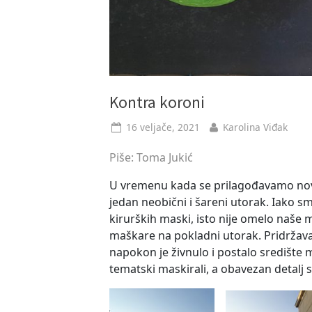
Kontra koroni
Posted
By
16 veljače, 2021
Karolina Viđak
on
Piše: Toma Jukić
U vremenu kada se prilagođavamo nov
jedan neobični i šareni utorak. Iako sm
kirurških maski, isto nije omelo naše 
maškare na pokladni utorak. Pridržava
napokon je živnulo i postalo središte
tematski maskirali, a obavezan detalj s