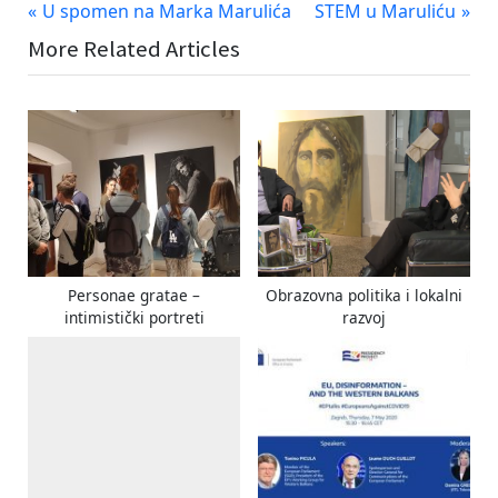
Navigacija
P
N
U spomen na Marka Marulića
STEM u Maruliću
r
e
objava
More Related Articles
e
x
v
t
i
P
o
o
u
s
s
t
P
:
o
s
Personae gratae –
Obrazovna politika i lokalni
t
intimistički portreti
razvoj
: