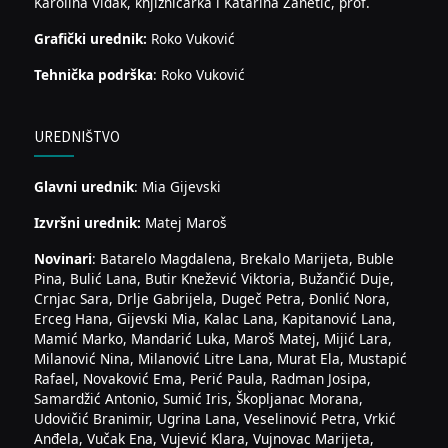
Karolina Viđak, knjižničarka i Katarina Žanetić, prof.
Grafički urednik:
Roko Vuković
Tehnička podrška
: Roko Vuković
UREDNIŠTVO
Glavni urednik
: Mia Gijevski
Izvršni urednik:
Matej Maroš
Novinari
: Batarelo Magdalena, Brekalo Marijeta, Buble
Pina, Bulić Lana, Butir Knežević Viktoria, Bužančić Duje,
Crnjac Sara, Drlje Gabrijela, Dugeč Petra, Đonlić Nora,
Erceg Hana, Gijevski Mia, Kalac Lana, Kapitanović Lana,
Mamić Marko, Mandarić Luka, Maroš Matej, Mijić Lara,
Milanović Nina, Milanović Litre Lana, Murat Ela, Mustapić
Rafael, Novaković Ema, Perić Paula, Radman Josipa,
Samardžić Antonio, Sumić Iris, Škopljanac Morana,
Udovičić Branimir, Ugrina Lana, Veselinović Petra, Vrkić
Anđela, Vučak Ena, Vujević Klara, Vujnovac Marijeta,