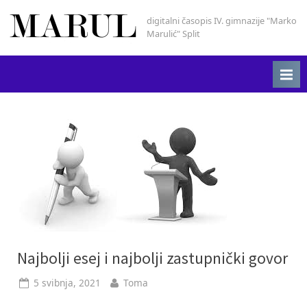
Skip
digitalni časopis IV. gimnazije "Marko
Marul
to
Marulić" Split
content
Najbolji esej i najbolji zastupnički govor
Posted
By
5 svibnja, 2021
Toma
on