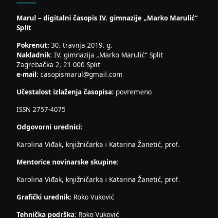
Marul – digitalni časopis IV. gimnazije „Marko Marulić“
Split
Pokrenut:
30. travnja 2019. g.
Nakladnik
: IV. gimnazija „Marko Marulić“ Split
Zagrebačka 2, 21 000 Split
e-mail
: casopismarul@gmail.com
Učestalost izlaženja časopisa:
povremeno
ISSN 2757-4075
Odgovorni urednici:
Karolina Viđak, knjižničarka i Katarina Žanetić, prof.
Mentorice novinarske skupine
:
Karolina Viđak, knjižničarka i Katarina Žanetić, prof.
Grafički urednik:
Roko Vuković
Tehnička podrška
: Roko Vuković