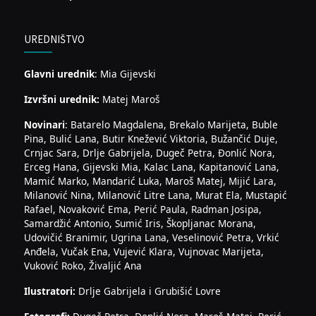
UREDNIŠTVO
Glavni urednik
: Mia Gijevski
Izvršni urednik:
Matej Maroš
Novinari
: Batarelo Magdalena, Brekalo Marijeta, Buble
Pina, Bulić Lana, Butir Knežević Viktoria, Bužančić Duje,
Crnjac Sara, Drlje Gabrijela, Dugeč Petra, Đonlić Nora,
Erceg Hana, Gijevski Mia, Kalac Lana, Kapitanović Lana,
Mamić Marko, Mandarić Luka, Maroš Matej, Mijić Lara,
Milanović Nina, Milanović Litre Lana, Murat Ela, Mustapić
Rafael, Novaković Ema, Perić Paula, Radman Josipa,
Samardžić Antonio, Sumić Iris, Škopljanac Morana,
Udovičić Branimir, Ugrina Lana, Veselinović Petra, Vrkić
Anđela, Vučak Ena, Vujević Klara, Vujnovac Marijeta,
Vuković Roko, Živaljić Ana
Ilustratori:
Drlje Gabrijela i Grubišić Lovre