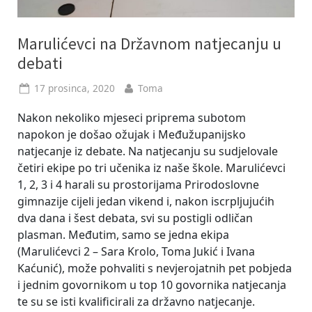
Marulićevci na Državnom natjecanju u
debati
Posted
By
17 prosinca, 2020
Toma
on
Nakon nekoliko mjeseci priprema subotom
napokon je došao ožujak i Međužupanijsko
natjecanje iz debate. Na natjecanju su sudjelovale
četiri ekipe po tri učenika iz naše škole. Marulićevci
1, 2, 3 i 4 harali su prostorijama Prirodoslovne
gimnazije cijeli jedan vikend i, nakon iscrpljujućih
dva dana i šest debata, svi su postigli odličan
plasman. Međutim, samo se jedna ekipa
(Marulićevci 2 – Sara Krolo, Toma Jukić i Ivana
Kaćunić), može pohvaliti s nevjerojatnih pet pobjeda
i jednim govornikom u top 10 govornika natjecanja
te su se isti kvalificirali za državno natjecanje.