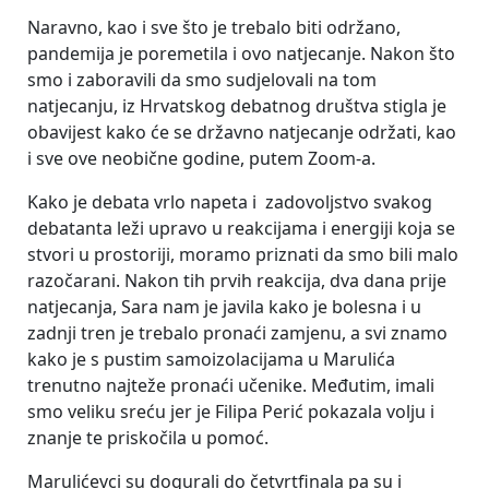
Naravno, kao i sve što je trebalo biti održano,
pandemija je poremetila i ovo natjecanje. Nakon što
smo i zaboravili da smo sudjelovali na tom
natjecanju, iz Hrvatskog debatnog društva stigla je
obavijest kako će se državno natjecanje održati, kao
i sve ove neobične godine, putem Zoom-a.
Kako je debata vrlo napeta i zadovoljstvo svakog
debatanta leži upravo u reakcijama i energiji koja se
stvori u prostoriji, moramo priznati da smo bili malo
razočarani. Nakon tih prvih reakcija, dva dana prije
natjecanja, Sara nam je javila kako je bolesna i u
zadnji tren je trebalo pronaći zamjenu, a svi znamo
kako je s pustim samoizolacijama u Marulića
trenutno najteže pronaći učenike. Međutim, imali
smo veliku sreću jer je Filipa Perić pokazala volju i
znanje te priskočila u pomoć.
Marulićevci su dogurali do četvrtfinala pa su i