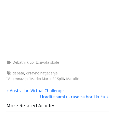
,
Debatni klub
Iz života škole
Tags:
,
,
debata
državno natjecanje
,
IV. gimnazija "Marko Marulić" Split
Marulić
Navigacija
P
Australian Virtual Challenge
r
N
Uradite sami ukrase za bor i kuću
objava
e
e
More Related Articles
v
x
i
t