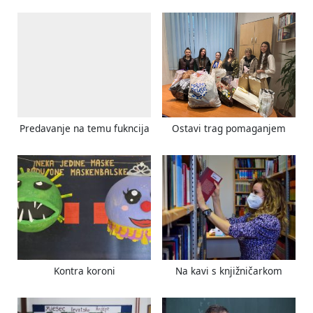
o
P
u
o
s
s
P
t
o
:
s
t
Predavanje na temu fukncija
Ostavi trag pomaganjem
:
Kontra koroni
Na kavi s knjižničarkom