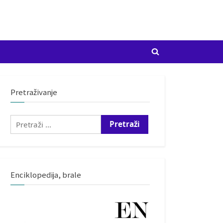
Toggle
search
form
Pretraživanje
Pretraži:
Enciklopedija, brale