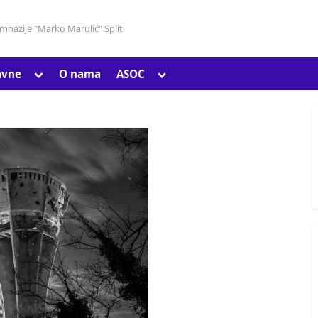
gimnazije "Marko Marulić" Split
Toggle
Toggle
avne
O nama
ASOC
Toggle
sub-
sub-
sub-
menu
menu
menu
Toggle
sub-
menu