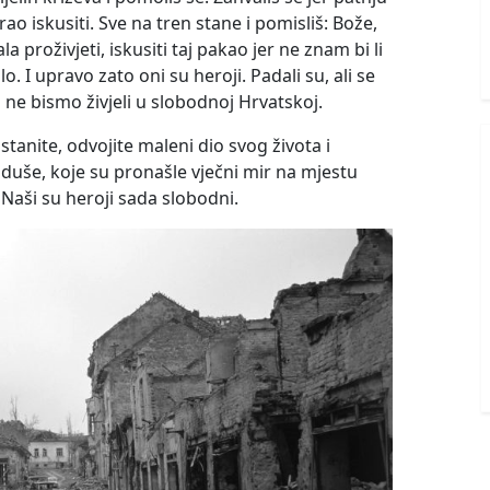
rao iskusiti. Sve na tren stane i pomisliš: Bože,
a proživjeti, iskusiti taj pakao jer ne znam bi li
o. I upravo zato oni su heroji. Padali su, ali se
as ne bismo živjeli u slobodnoj Hrvatskoj.
tanite, odvojite maleni dio svog života i
 duše, koje su pronašle vječni mir na mjestu
 Naši su heroji sada slobodni.