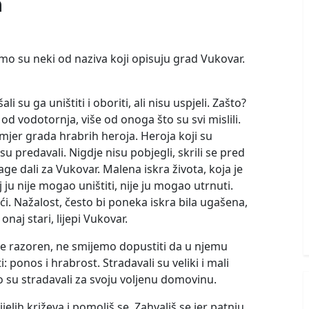
a
mo su neki od naziva koji opisuju grad Vukovar.
li su ga uništiti i oboriti, ali nisu uspjeli. Zašto?
od vodotornja, više od onoga što su svi mislili.
mjer grada hrabrih heroja. Heroja koji su
isu predavali. Nigdje nisu pobjegli, skrili se pred
ge dali za Vukovar. Malena iskra života, koja je
lj ju nije mogao uništiti, nije ju mogao utrnuti.
ći. Nažalost, često bi poneka iskra bila ugašena,
naj stari, lijepi Vukovar.
r je razoren, ne smijemo dopustiti da u njemu
 ponos i hrabrost. Stradavali su veliki i mali
no su stradavali za svoju voljenu domovinu.
elih križeva i pomoliš se. Zahvališ se jer patnju