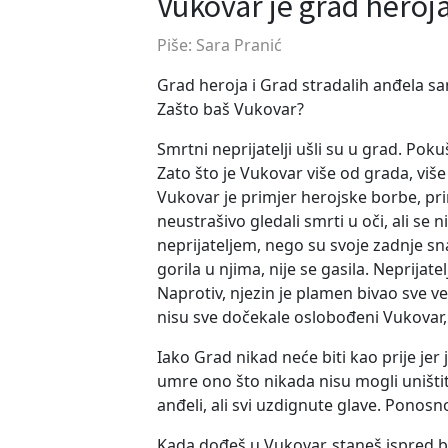
Vukovar je grad heroj
Piše: Sara Pranić
Grad heroja i Grad stradalih anđela sa
Zašto baš Vukovar?
Smrtni neprijatelji ušli su u grad. Pokuša
Zato što je Vukovar više od grada, više 
Vukovar je primjer herojske borbe, pri
neustrašivo gledali smrti u oči, ali se n
neprijateljem, nego su svoje zadnje sna
gorila u njima, nije se gasila. Neprijate
Naprotiv, njezin je plamen bivao sve ve
nisu sve dočekale oslobođeni Vukovar, o
Iako Grad nikad neće biti kao prije je
umre ono što nikada nisu mogli uništiti:
anđeli, ali svi uzdignute glave. Ponos
Kada dođeš u Vukovar, staneš ispred bij