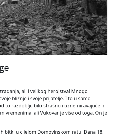
age
tradanja, ali i velikog herojstva! Mnogo
voje bližnje i svoje prijatelje. I to u samo
d to razdoblje bilo strašno i uznemiravajuće ni
im vremenima, ali Vukovar je više od toga. On je
jih bitki u cijelom Domovinskom ratu. Dana 18.