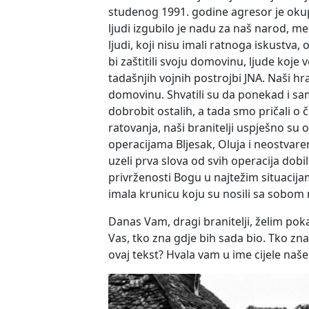
studenog 1991. godine agresor je oku
ljudi izgubilo je nadu za naš narod, me
ljudi, koji nisu imali ratnoga iskustva
bi zaštitili svoju domovinu, ljude koje
tadašnjih vojnih postrojbi JNA. Naši hra
domovinu. Shvatili su da ponekad i sa
dobrobit ostalih, a tada smo pričali o čet
ratovanja, naši branitelji uspješno su o
operacijama Bljesak, Oluja i neostva
uzeli prva slova od svih operacija dobi
privrženosti Bogu u najtežim situacijam
imala krunicu koju su nosili sa sobom 
Danas Vam, dragi branitelji, želim poka
Vas, tko zna gdje bih sada bio. Tko zna
ovaj tekst? Hvala vam u ime cijele naš