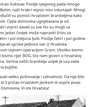
pirao Vukovar. Poslije njegovog pada mnogo
đutim, naši hrabri vojnici nisu odustajali. Mnogi
, odlučili su pomoći hrvatskim braniteljima kako
 vole. Cijela domovina ugnjetavana je od
bri vojnici davali su sve što su mogli za
mo jedan čovjek može napraviti žrtvu za
iri i pol milijuna ljudi. Poslije četiri i pol godine
tjerali sprske jedinice van iz Hrvatske,
renom vojnom operacijom Grom. Ukoliko bismo
li bismo riječ BOG, što nam govori o hrvatskoj
a. Većina naših branitelja uvijek je uza sebe
na bojište.
zati veliko poštovanje i zahvalnost. Da nije bilo
 bi li pričao hrvatskim jezikom ili uopće pisao
e Domovine. Vi ste Hrvatska!