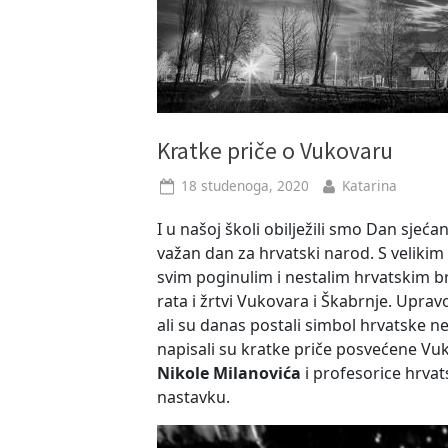
Kratke priče o Vukovaru
Posted
By
18 studenoga, 2020
Katarina
on
I u našoj školi obilježili smo Dan sjeća
važan dan za hrvatski narod. S veliki
svim poginulim i nestalim hrvatskim br
rata i žrtvi Vukovara i Škabrnje. Uprav
ali su danas postali simbol hrvatske ne
napisali su kratke priče posvećene 
Nikole Milanovića
i profesorice hrvat
nastavku.