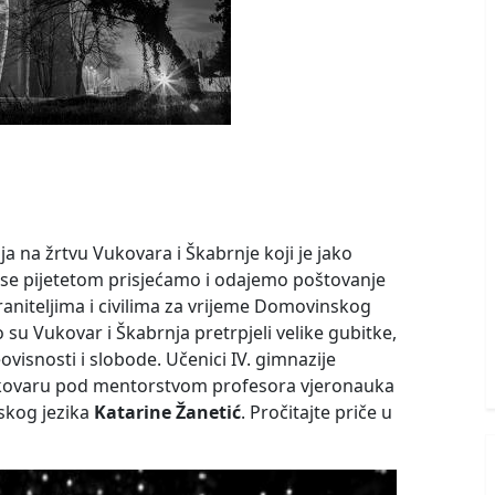
nja na žrtvu Vukovara i Škabrnje koji je jako
m se pijetetom prisjećamo i odajemo poštovanje
aniteljima i civilima za vrijeme Domovinskog
o su Vukovar i Škabrnja pretrpjeli velike gubitke,
ovisnosti i slobode. Učenici IV. gimnazije
Vukovaru pod mentorstvom profesora vjeronauka
skog jezika
Katarine Žanetić
. Pročitajte priče u