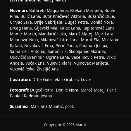
Novinari
: Batarelo Magdalena, Brekalo Marijeta, Buble
Pina, Bulić Lana, Butir Knežević Viktoria, Bužančić Duje,
Crnjac Sara, Drlje Gabrijela, Dugeč Petra, Đonlić Nora,
Erceg Hana, Gijevski Mia, Kalac Lana, Kapitanović Lana,
Mamić Marko, Mandarić Luka, Maroš Matej, Mijić Lara,
Milanović Nina, Milanović Litre Lana, Murat Ela, Mustapić
Rafael, Novaković Ema, Perić Paula, Radman Josipa,
Samardžić Antonio, Sumić Iris, Škopljanac Morana,
Udovičić Branimir, Ugrina Lana, Veselinović Petra, Vrkić
Anđela, Vučak Ena, Vujević Klara, Vujnovac Marijeta,
Vuković Roko, Živaljić Ana
Ilustratori:
Drlje Gabrijela i Grubišić Lovre
Fotografi:
Dugeč Petra, Đonlić Nora, Maroš Matej, Perić
Paula i Radman Josipa
Suradnici
: Marijana Munitić, prof.
Copyright © 2026 Marul.