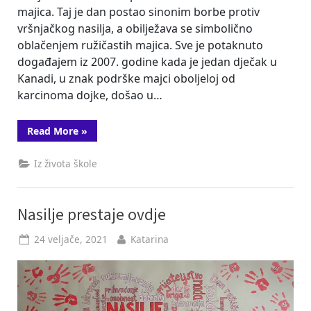
majica. Taj je dan postao sinonim borbe protiv
vršnjačkog nasilja, a obilježava se simbolično
oblačenjem ružičastih majica. Sve je potaknuto
događajem iz 2007. godine kada je jedan dječak u
Kanadi, u znak podrške majci oboljeloj od
karcinoma dojke, došao u…
“Dan
Read More
»
ružičastih
majica
2022.”
Iz života škole
Nasilje prestaje ovdje
Posted
By
24 veljače, 2021
Katarina
on