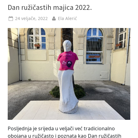
daleko
od
Dan ružičastih majica 2022.
iskorijenjenosti
maloljetničkog
zlostavljanja”
Posted
By
24 veljače, 2022
Ela Alerić
on
Posljednja je srijeda u veljači već tradicionalno
obojana u ružičasto i poznata kao Dan ružičastih