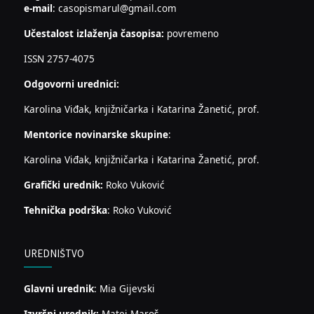
e-mail
: casopismarul@gmail.com
Učestalost izlaženja časopisa:
povremeno
ISSN 2757-4075
Odgovorni urednici:
Karolina Viđak, knjižničarka i Katarina Žanetić, prof.
Mentorice novinarske skupine
:
Karolina Viđak, knjižničarka i Katarina Žanetić, prof.
Grafički urednik:
Roko Vuković
Tehnička podrška
: Roko Vuković
UREDNIŠTVO
Glavni urednik
: Mia Gijevski
Izvršni urednik:
Matej Maroš