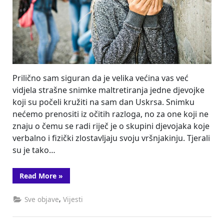
Prilično sam siguran da je velika većina vas već
vidjela strašne snimke maltretiranja jedne djevojke
koji su počeli kružiti na sam dan Uskrsa. Snimku
nećemo prenositi iz očitih razloga, no za one koji ne
znaju o čemu se radi riječ je o skupini djevojaka koje
verbalno i fizički zlostavljaju svoju vršnjakinju. Tjerali
su je tako…
“Slučaj
Read More
»
maltretiranja
u
Splitu
,
Sve objave
Vijesti
dokazao
da
smo