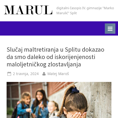
Skip
digitalni časopis IV. gimnazije "Marko
Marul
to
Marulić" Split
content
Oznaka:
Slučaj maltretiranja u Splitu dokazao
da smo daleko od iskorijenjenosti
nasilje
maloljetničkog zlostavljanja
Posted
By
2 travnja, 2024
Matej Maroš
on