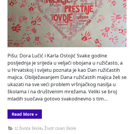
Pišu: Dora Lučić i Karla Ostojić Svake godine
posljednja je srijeda u veljači obojana u ružičasto, a
u Hrvatskoj i svijetu poznata je kao Dan ružičastih
majica. Obilježavanjem Dana ružičastih majica želi se
ukazati na sve veći problem vršnjačkog nasilja u
školama i na društvenim mrežama. Veliki se broj
mladih suočava gotovo svakodnevno s tim…
“Nasilje
Read More
»
prestaje
ovdje”
,
Iz života škole
Život izvan škole