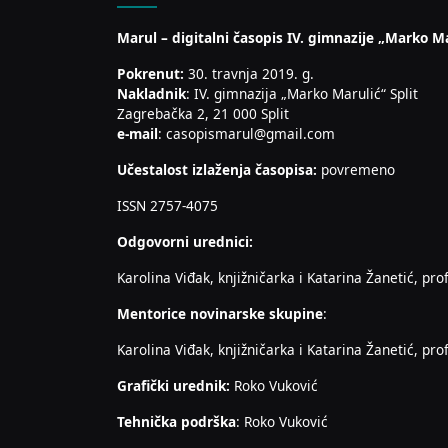
Marul – digitalni časopis IV. gimnazije „Marko Ma
Pokrenut:
30. travnja 2019. g.
Nakladnik
: IV. gimnazija „Marko Marulić“ Split
Zagrebačka 2, 21 000 Split
e-mail
: casopismarul@gmail.com
Učestalost izlaženja časopisa:
povremeno
ISSN 2757-4075
Odgovorni urednici:
Karolina Viđak, knjižničarka i Katarina Žanetić, prof
Mentorice novinarske skupine
:
Karolina Viđak, knjižničarka i Katarina Žanetić, prof
Grafički urednik:
Roko Vuković
Tehnička podrška
: Roko Vuković