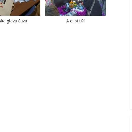
ka glavu čuva
A di si ti?!