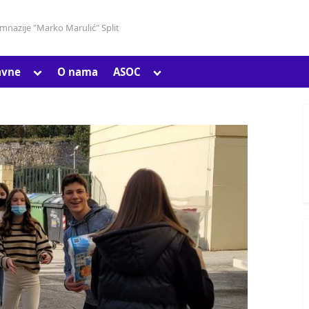
gimnazije "Marko Marulić" Split
Toggle
Toggle
avne
O nama
ASOC
Toggle
sub-
sub-
sub-
menu
menu
menu
Toggle
sub-
menu