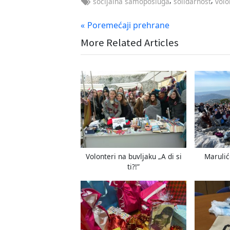
,
,
socijalna samoposluga
solidarnost
volo
Navigacija
P
Poremećaji prehrane
r
More Related Articles
objava
e
v
i
o
u
s
P
o
s
Volonteri na buvljaku „A di si
Marulić
t
ti?!”
: