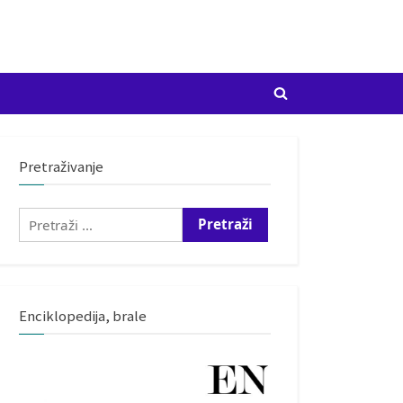
Toggle
search
form
Pretraživanje
Pretraži:
Enciklopedija, brale