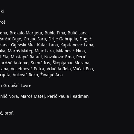
ski
roš
ena, Brekalo Marijeta, Buble Pina, Bulić Lana,
žančić Duje, Crnjac Sara, Drlje Gabrijela, Dugeč
Hana, Gijevski Mia, Kalac Lana, Kapitanović Lana,
a, Maroš Matej, Mijić Lara, Milanović Nina,
t Ela, Mustapić Rafael, Novaković Ema, Perić
ardžić Antonio, Sumić Iris, Škopljanac Morana,
Lana, Veselinović Petra, Vrkić Anđela, Vučak Ena,
ijeta, Vuković Roko, Živaljić Ana
 i Grubišić Lovre
nlić Nora, Maroš Matej, Perić Paula i Radman
ć, prof.