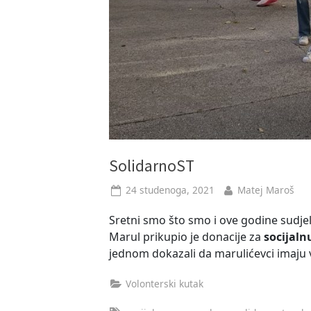
SolidarnoST
Posted
By
24 studenoga, 2021
Matej Maroš
on
Sretni smo što smo i ove godine sudjelo
Marul prikupio je donacije za
socijal
jednom dokazali da marulićevci imaju v
Volonterski kutak
Tags: