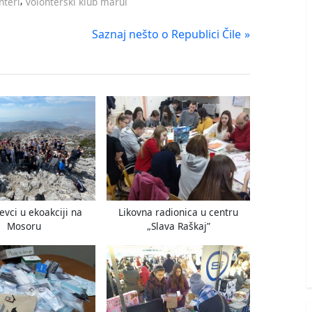
,
nteri
volonterski klub marul
N
Saznaj nešto o Republici Čile
e
x
t
P
o
s
t
:
evci u ekoakciji na
Likovna radionica u centru
Mosoru
„Slava Raškaj”