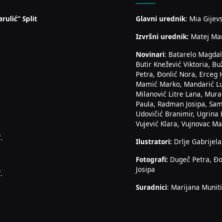
rulić“ Split
Glavni urednik
: Mia Gijev
Izvršni urednik:
Matej Ma
Novinari
: Batarelo Magdal
Butir Knežević Viktoria, Bu
Petra, Đonlić Nora, Erceg 
Mamić Marko, Mandarić Luk
Milanović Litre Lana, Mura
Paula, Radman Josipa, Sam
Udovičić Branimir, Ugrina 
Vujević Klara, Vujnovac Mar
.
Ilustratori:
Drlje Gabrijela
Fotografi:
Dugeč Petra, Đo
Josipa
.
Suradnici
: Marijana Muniti