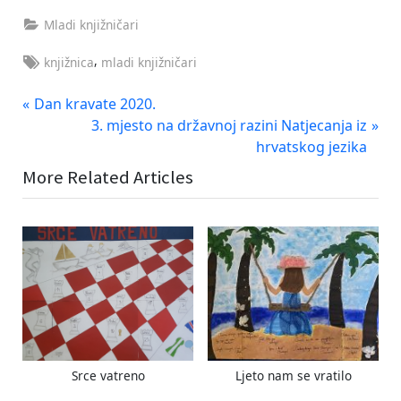
Mladi knjižničari
Tags:
,
knjižnica
mladi knjižničari
Navigacija
P
Dan kravate 2020.
r
N
3. mjesto na državnoj razini Natjecanja iz
objava
e
e
hrvatskog jezika
v
x
More Related Articles
i
t
o
P
u
o
s
s
P
t
o
:
s
t
:
Srce vatreno
Ljeto nam se vratilo