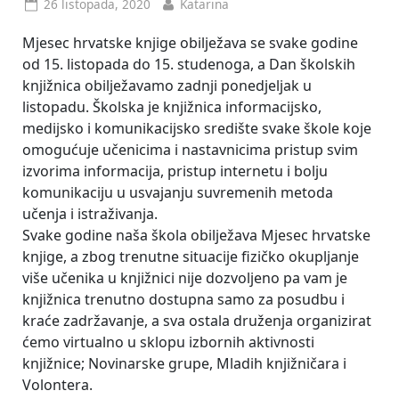
Posted
By
26 listopada, 2020
Katarina
on
Mjesec hrvatske knjige obilježava se svake godine
od 15. listopada do 15. studenoga, a Dan školskih
knjižnica obilježavamo zadnji ponedjeljak u
listopadu. Školska je knjižnica informacijsko,
medijsko i komunikacijsko središte svake škole koje
omogućuje učenicima i nastavnicima pristup svim
izvorima informacija, pristup internetu i bolju
komunikaciju u usvajanju suvremenih metoda
učenja i istraživanja.
Svake godine naša škola obilježava Mjesec hrvatske
knjige, a zbog trenutne situacije fizičko okupljanje
više učenika u knjižnici nije dozvoljeno pa vam je
knjižnica trenutno dostupna samo za posudbu i
kraće zadržavanje, a sva ostala druženja organizirat
ćemo virtualno u sklopu izbornih aktivnosti
knjižnice; Novinarske grupe, Mladih knjižničara i
Volontera.