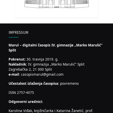
IMPRESSUM
Marul – digitalni časopis IV. gimnazije „Marko Marulić“
Split
Pokrenut:
30. travnja 2019. g.
Nakladnik
: IV. gimnazija „Marko Marulić“ Split
Zagrebačka 2, 21 000 Split
e-mail
: casopismarul@gmail.com
Učestalost izlaženja časopisa:
povremeno
ISSN 2757-4075
Odgovorni urednici:
Karolina Viđak, knjižničarka i Katarina Žanetić, prof.