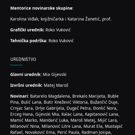
Mentorice novinarske skupine
:
Karolina Viđak, knjižničarka i Katarina Žanetić, prof.
Grafički urednik:
Roko Vuković
Tehnička podrška
: Roko Vuković
UREDNIŠTVO
Glavni urednik
: Mia Gijevski
Izvršni urednik:
Matej Maroš
Novinari
: Batarelo Magdalena, Brekalo Marijeta, Buble
Pina, Bulić Lana, Butir Knežević Viktoria, Bužančić Duje,
Crnjac Sara, Drlje Gabrijela, Dugeč Petra, Đonlić Nora,
Erceg Hana, Gijevski Mia, Kalac Lana, Kapitanović Lana,
Mamić Marko, Mandarić Luka, Maroš Matej, Mijić Lara,
Milanović Nina, Milanović Litre Lana, Murat Ela, Mustapić
Rafael, Novaković Ema, Perić Paula, Radman Josipa,