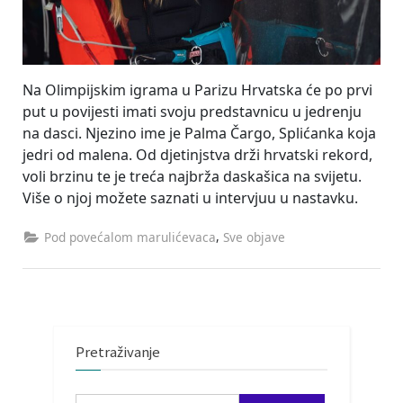
Na Olimpijskim igrama u Parizu Hrvatska će po prvi
put u povijesti imati svoju predstavnicu u jedrenju
na dasci. Njezino ime je Palma Čargo, Splićanka koja
jedri od malena. Od djetinjstva drži hrvatski rekord,
voli brzinu te je treća najbrža daskašica na svijetu.
Više o njoj možete saznati u intervjuu u nastavku.
,
Pod povećalom marulićevaca
Sve objave
Pretraživanje
Pretraži: