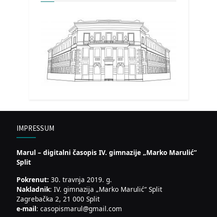
IMPRESSUM
Marul – digitalni časopis IV. gimnazije „Marko Marulić“
Split
Pokrenut:
30. travnja 2019. g.
Nakladnik
: IV. gimnazija „Marko Marulić“ Split
Zagrebačka 2, 21 000 Split
e-mail
: casopismarul@gmail.com