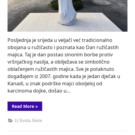
Posljednja je srijeda u veljači već tradicionalno
obojana u ružičasto i poznata kao Dan ružičastih
majica. Taj je dan postao sinonim borbe protiv
vršnjačkog nasilja, a obilježava se simbolično
oblačenjem ružičastih majica. Sve je potaknuto
događajem iz 2007. godine kada je jedan dječak u
Kanadi, u znak podrške majci oboljeloj od
karcinoma dojke, došao u…
“Dan
Read More
»
ružičastih
majica
2022.”
Iz života škole