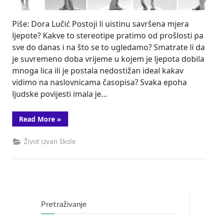
Piše: Dora Lučić Postoji li uistinu savršena mjera
ljepote? Kakve to stereotipe pratimo od prošlosti pa
sve do danas i na što se to ugledamo? Smatrate li da
je suvremeno doba vrijeme u kojem je ljepota dobila
mnoga lica ili je postala nedostižan ideal kakav
vidimo na naslovnicama časopisa? Svaka epoha
ljudske povijesti imala je…
“Stereotipi
Read More
»
i
medijski
prikazi
Život izvan škole
ljepote”
Pretraživanje