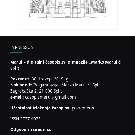
IMPRESSUM
Marul – digitalni časopis IV. gimnazije „Marko Marulić“
Split
Pokrenut:
30. travnja 2019. g.
Nakladnik
: IV. gimnazija „Marko Marulić“ Split
Zagrebačka 2, 21 000 Split
e-mail
: casopismarul@gmail.com
Učestalost izlaženja časopisa:
povremeno
ISSN 2757-4075
Odgovorni urednici: