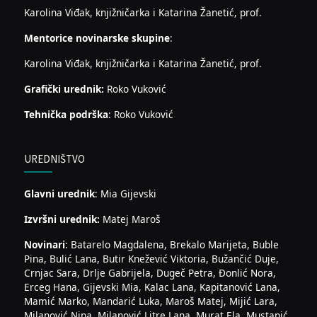
Karolina Viđak, knjižničarka i Katarina Žanetić, prof.
Mentorice novinarske skupine
:
Karolina Viđak, knjižničarka i Katarina Žanetić, prof.
Grafički urednik:
Roko Vuković
Tehnička podrška
: Roko Vuković
UREDNIŠTVO
Glavni urednik
: Mia Gijevski
Izvršni urednik:
Matej Maroš
Novinari
: Batarelo Magdalena, Brekalo Marijeta, Buble
Pina, Bulić Lana, Butir Knežević Viktoria, Bužančić Duje,
Crnjac Sara, Drlje Gabrijela, Dugeč Petra, Đonlić Nora,
Erceg Hana, Gijevski Mia, Kalac Lana, Kapitanović Lana,
Mamić Marko, Mandarić Luka, Maroš Matej, Mijić Lara,
Milanović Nina, Milanović Litre Lana, Murat Ela, Mustapić