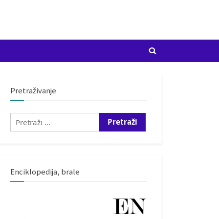
Toggle
search
form
Pretraživanje
Pretraži:
Enciklopedija, brale