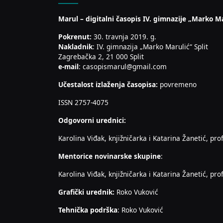
Marul – digitalni časopis IV. gimnazije „Marko Ma
Pokrenut:
30. travnja 2019. g.
Nakladnik
: IV. gimnazija „Marko Marulić“ Split
Zagrebačka 2, 21 000 Split
e-mail
: casopismarul@gmail.com
Učestalost izlaženja časopisa:
povremeno
ISSN 2757-4075
Odgovorni urednici:
Karolina Viđak, knjižničarka i Katarina Žanetić, prof
Mentorice novinarske skupine
:
Karolina Viđak, knjižničarka i Katarina Žanetić, prof
Grafički urednik:
Roko Vuković
Tehnička podrška
: Roko Vuković