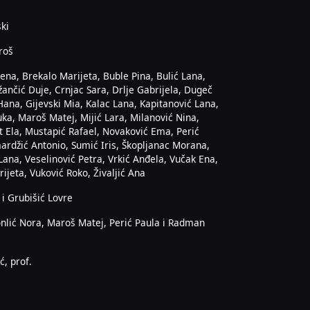
ski
roš
ena, Brekalo Marijeta, Buble Pina, Bulić Lana,
žančić Duje, Crnjac Sara, Drlje Gabrijela, Dugeč
Hana, Gijevski Mia, Kalac Lana, Kapitanović Lana,
a, Maroš Matej, Mijić Lara, Milanović Nina,
t Ela, Mustapić Rafael, Novaković Ema, Perić
ardžić Antonio, Sumić Iris, Škopljanac Morana,
Lana, Veselinović Petra, Vrkić Anđela, Vučak Ena,
ijeta, Vuković Roko, Živaljić Ana
 i Grubišić Lovre
nlić Nora, Maroš Matej, Perić Paula i Radman
ć, prof.