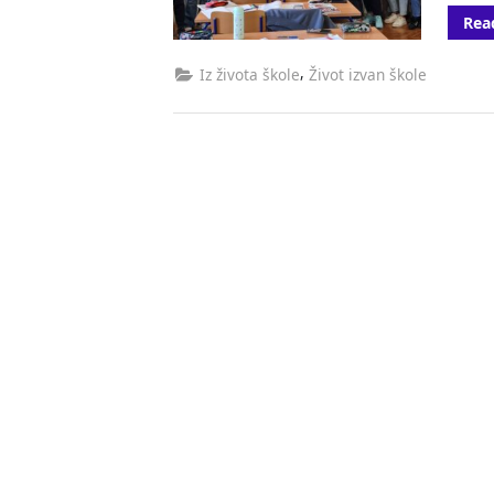
Rea
,
Iz života škole
Život izvan škole