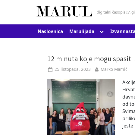
Skip
to
digitalni časopis IV. 
Marul
content
Toggle
Naslovnica
Marulijada
Izvannast
sub-
menu
Oznaka:
12 minuta koje mogu spasiti 
Posted
By
25 listopada, 2023
Marko Mamić
krv
on
Akcij
Hrvat
davne
od to
Svima
prilik
jeste 