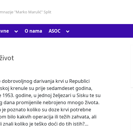
gimnazije "Marko Marulić" Split
Toggle
Toggle
avne
O nama
ASOC
Toggle
sub-
sub-
sub-
menu
menu
menu
život
Toggle
sub-
e dobrovoljnog darivanja krvi u Republici
menu
skoj krenule su prije sedamdeset godina,
 1953. godine, u jednoj željezari u Sisku te su
g dana promijenile nebrojeno mnogo života.
 je poznato koliko su doze krvi potrebne
om bilo kakvih operacija ili težih zahvata, ali
li znali koliko je teško doći do tih istih?…