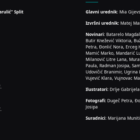
rulić“ Split
Glavni urednik
: Mia Gijev
Izvršni urednik:
Matej Ma
Novinari
: Batarelo Magdal
Butir Knežević Viktoria, Bu
Petra, Đonlić Nora, Erceg 
Mamić Marko, Mandarić Luk
Milanović Litre Lana, Mura
Paula, Radman Josipa, Sam
Udovičić Branimir, Ugrina 
Vujević Klara, Vujnovac Mar
.
Ilustratori:
Drlje Gabrijela
Fotografi:
Dugeč Petra, Đo
Josipa
.
Suradnici
: Marijana Muniti