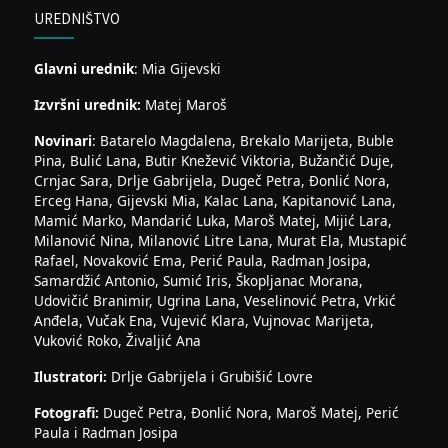
UREDNIŠTVO
Glavni urednik
: Mia Gijevski
Izvršni urednik:
Matej Maroš
Novinari
: Batarelo Magdalena, Brekalo Marijeta, Buble
Pina, Bulić Lana, Butir Knežević Viktoria, Bužančić Duje,
Crnjac Sara, Drlje Gabrijela, Dugeč Petra, Đonlić Nora,
Erceg Hana, Gijevski Mia, Kalac Lana, Kapitanović Lana,
Mamić Marko, Mandarić Luka, Maroš Matej, Mijić Lara,
Milanović Nina, Milanović Litre Lana, Murat Ela, Mustapić
Rafael, Novaković Ema, Perić Paula, Radman Josipa,
Samardžić Antonio, Sumić Iris, Škopljanac Morana,
Udovičić Branimir, Ugrina Lana, Veselinović Petra, Vrkić
Anđela, Vučak Ena, Vujević Klara, Vujnovac Marijeta,
Vuković Roko, Živaljić Ana
Ilustratori:
Drlje Gabrijela i Grubišić Lovre
Fotografi:
Dugeč Petra, Đonlić Nora, Maroš Matej, Perić
Paula i Radman Josipa