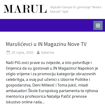
Skip
digitalni časopis IV. gimnazije "Marko
Marul
to
Marulić" Split
content
Oznaka:
Marulićevci u IN Magazinu Nove TV
IN
Posted
By
20 rujna, 2020
Katarina
on
Magazin
Naši PiG-ovci prave su zvijezde, a isto potvrđuje i
činjenica da su gostovali u IN Magazinu! Napokon je
stiglo vrijeme i za promociju kategorije obrazovnih
celebrityja, a ovaj put učenici s izborne Politike i
gospodarstva, Deni Miliević i Toma Jukić, mladi
ambasadori Škole Europskog parlamenta te njihova
mentorica profesorica Natalija Palčić prenose
iskustvo online rada…