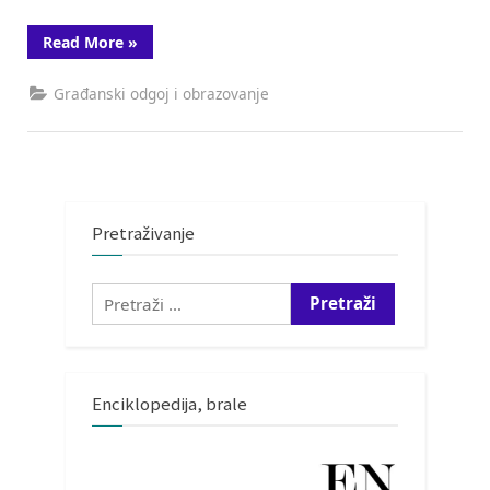
“Marulićevci
Read More
»
u
IN
Magazinu
Građanski odgoj i obrazovanje
Nove
TV”
Pretraživanje
Pretraži:
Enciklopedija, brale