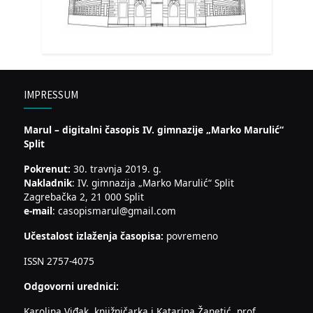
IMPRESSUM
Marul – digitalni časopis IV. gimnazije „Marko Marulić“
Split
Pokrenut:
30. travnja 2019. g.
Nakladnik
: IV. gimnazija „Marko Marulić“ Split
Zagrebačka 2, 21 000 Split
e-mail
: casopismarul@gmail.com
Učestalost izlaženja časopisa:
povremeno
ISSN 2757-4075
Odgovorni urednici:
Karolina Viđak, knjižničarka i Katarina Žanetić, prof.