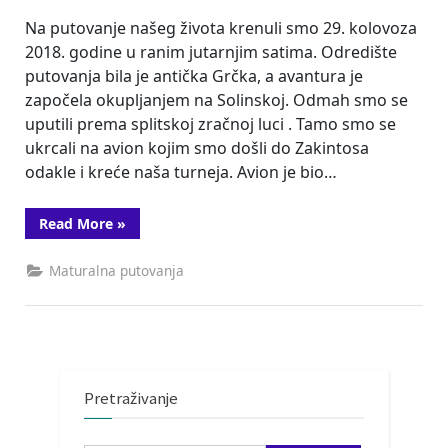
Na putovanje našeg života krenuli smo 29. kolovoza
2018. godine u ranim jutarnjim satima. Odredište
putovanja bila je antička Grčka, a avantura je
započela okupljanjem na Solinskoj. Odmah smo se
uputili prema splitskoj zračnoj luci . Tamo smo se
ukrcali na avion kojim smo došli do Zakintosa
odakle i kreće naša turneja. Avion je bio…
“Ekskurzija
Read More
»
4.B
(Grčka)”
Maturalna putovanja
Pretraživanje