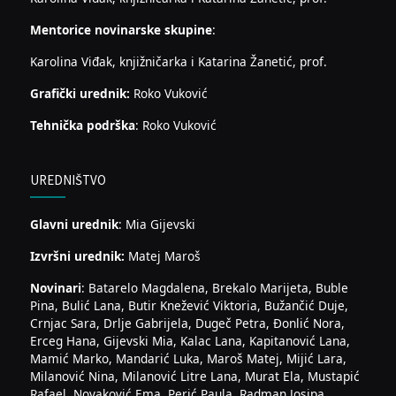
Mentorice novinarske skupine
:
Karolina Viđak, knjižničarka i Katarina Žanetić, prof.
Grafički urednik:
Roko Vuković
Tehnička podrška
: Roko Vuković
UREDNIŠTVO
Glavni urednik
: Mia Gijevski
Izvršni urednik:
Matej Maroš
Novinari
: Batarelo Magdalena, Brekalo Marijeta, Buble
Pina, Bulić Lana, Butir Knežević Viktoria, Bužančić Duje,
Crnjac Sara, Drlje Gabrijela, Dugeč Petra, Đonlić Nora,
Erceg Hana, Gijevski Mia, Kalac Lana, Kapitanović Lana,
Mamić Marko, Mandarić Luka, Maroš Matej, Mijić Lara,
Milanović Nina, Milanović Litre Lana, Murat Ela, Mustapić
Rafael, Novaković Ema, Perić Paula, Radman Josipa,