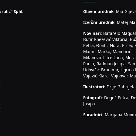
rulić“ Split
Glavni urednik
: Mia Gijev
Izvršni urednik:
Matej Ma
Novinari
: Batarelo Magdal
Butir Knežević Viktoria, Bu
Petra, Đonlić Nora, Erceg 
Mamić Marko, Mandarić Luk
Milanović Litre Lana, Mura
Paula, Radman Josipa, Sam
Udovičić Branimir, Ugrina 
Vujević Klara, Vujnovac Mar
.
Ilustratori:
Drlje Gabrijela
Fotografi:
Dugeč Petra, Đo
Josipa
.
Suradnici
: Marijana Muniti