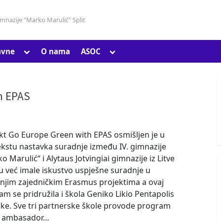
gimnazije "Marko Marulić" Split
Toggle
Toggle
avne
O nama
ASOC
Toggle
sub-
sub-
sub-
menu
menu
menu
h EPAS
Toggle
sub-
kt Go Europe Green with EPAS osmišljen je u
menu
kstu nastavka suradnje između IV. gimnazije
o Marulić“ i Alytaus Jotvingiai gimnazije iz Litve
su već imale iskustvo uspješne suradnje u
šnjim zajedničkim Erasmus projektima a ovaj
am se pridružila i škola Geniko Likio Pentapolis
čke. Sve tri partnerske škole provode program
a ambasador…