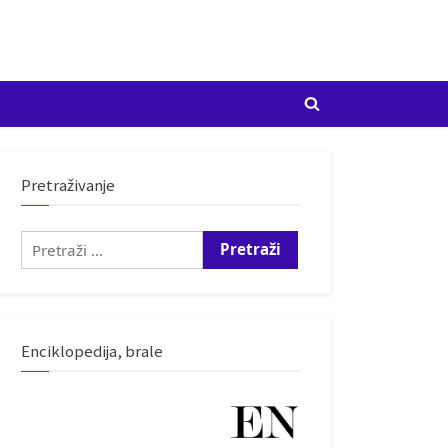
Toggle
search
form
Pretraživanje
Pretraži:
Enciklopedija, brale