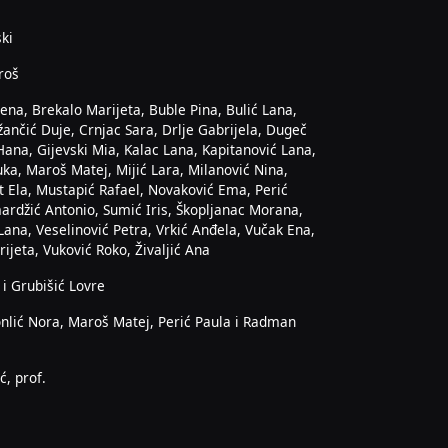
ski
roš
ena, Brekalo Marijeta, Buble Pina, Bulić Lana,
žančić Duje, Crnjac Sara, Drlje Gabrijela, Dugeč
Hana, Gijevski Mia, Kalac Lana, Kapitanović Lana,
a, Maroš Matej, Mijić Lara, Milanović Nina,
t Ela, Mustapić Rafael, Novaković Ema, Perić
ardžić Antonio, Sumić Iris, Škopljanac Morana,
Lana, Veselinović Petra, Vrkić Anđela, Vučak Ena,
ijeta, Vuković Roko, Živaljić Ana
 i Grubišić Lovre
nlić Nora, Maroš Matej, Perić Paula i Radman
ć, prof.