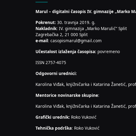
Marul – digitalni časopis IV. gimnazije „Marko Ma
Pokrenut:
30. travnja 2019. g.
Nakladnik
: IV. gimnazija „Marko Marulić“ Split
Zagrebačka 2, 21 000 Split
e-mail
: casopismarul@gmail.com
Učestalost izlaženja časopisa:
povremeno
ISSN 2757-4075
Odgovorni urednici:
Karolina Viđak, knjižničarka i Katarina Žanetić, prof
Mentorice novinarske skupine
:
Karolina Viđak, knjižničarka i Katarina Žanetić, prof
Grafički urednik:
Roko Vuković
Tehnička podrška
: Roko Vuković