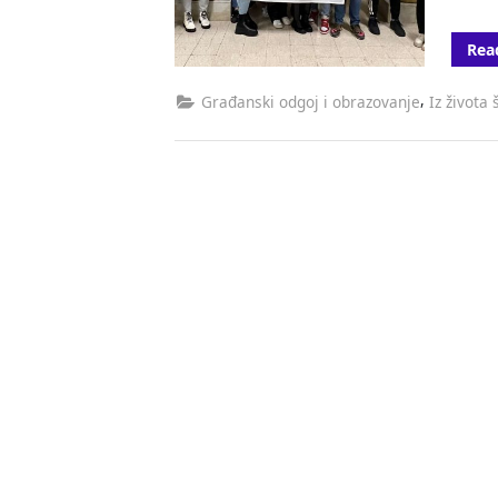
Rea
,
Građanski odgoj i obrazovanje
Iz života 