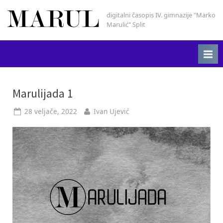
Skip
digitalni časopis IV. gimnazije "Marko
Marul
to
Marulić" Split
content
Oznaka:
Marulijada 1
gimnazija
Posted
By
28 veljače, 2022
Ivan Ujević
on