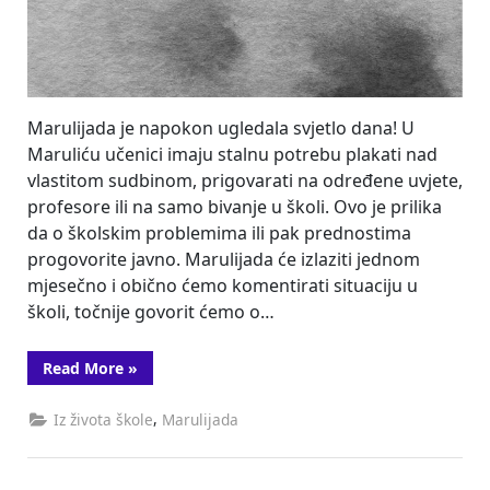
Marulijada je napokon ugledala svjetlo dana! U
Maruliću učenici imaju stalnu potrebu plakati nad
vlastitom sudbinom, prigovarati na određene uvjete,
profesore ili na samo bivanje u školi. Ovo je prilika
da o školskim problemima ili pak prednostima
progovorite javno. Marulijada će izlaziti jednom
mjesečno i obično ćemo komentirati situaciju u
školi, točnije govorit ćemo o…
“Marulijada
Read More
»
1”
,
Iz života škole
Marulijada