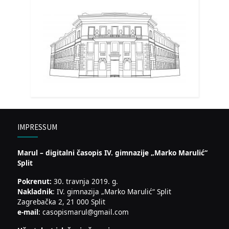
IMPRESSUM
Marul – digitalni časopis IV. gimnazije „Marko Marulić“
Split
Pokrenut:
30. travnja 2019. g.
Nakladnik
: IV. gimnazija „Marko Marulić“ Split
Zagrebačka 2, 21 000 Split
e-mail
: casopismarul@gmail.com