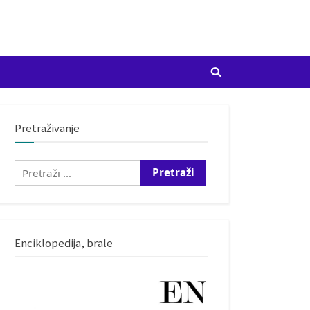
Toggle
search
form
Pretraživanje
Pretraži:
Enciklopedija, brale