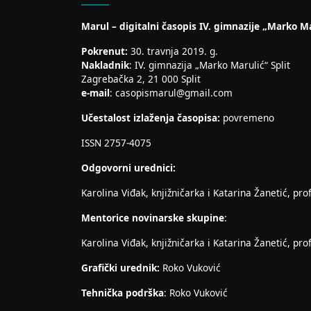
Marul – digitalni časopis IV. gimnazije „Marko Ma
Pokrenut:
30. travnja 2019. g.
Nakladnik
: IV. gimnazija „Marko Marulić“ Split
Zagrebačka 2, 21 000 Split
e-mail
: casopismarul@gmail.com
Učestalost izlaženja časopisa:
povremeno
ISSN 2757-4075
Odgovorni urednici:
Karolina Viđak, knjižničarka i Katarina Žanetić, prof
Mentorice novinarske skupine
:
Karolina Viđak, knjižničarka i Katarina Žanetić, prof
Grafički urednik:
Roko Vuković
Tehnička podrška
: Roko Vuković