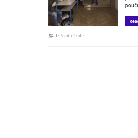
pou
Rea
Iz života škole