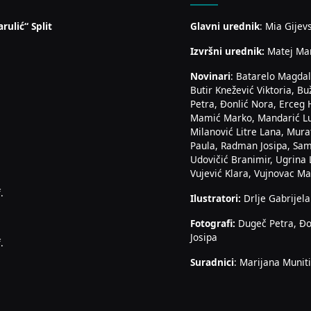
rulić“ Split
Glavni urednik
: Mia Gijev
Izvršni urednik:
Matej Ma
Novinari
: Batarelo Magdal
Butir Knežević Viktoria, Bu
Petra, Đonlić Nora, Erceg 
Mamić Marko, Mandarić Luk
Milanović Litre Lana, Mura
Paula, Radman Josipa, Sam
Udovičić Branimir, Ugrina 
Vujević Klara, Vujnovac Mar
.
Ilustratori:
Drlje Gabrijela
Fotografi:
Dugeč Petra, Đo
Josipa
.
Suradnici
: Marijana Muniti