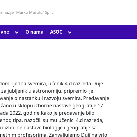
gimnazije "Marko Marulić" Split
Toggle
Toggle
avne
O nama
ASOC
Toggle
sub-
sub-
sub-
menu
menu
menu
Toggle
sub-
om Tjedna svemira, učenik 4.d razreda Duje
menu
, zaljubljenik u astronomiju, pripremio je
vanje o nastanku i razvoju svemira. Predavanje
ržano u sklopu izborne nastave geografije 17.
pada 2022. godine.Kako je predavanje bilo
enog tipa, nazočili su mu učenici 4.d razreda,
ci izborne nastave biologije i geografije sa
etnim profesorima. Zahvaljujemo Duji na vrlo