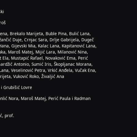
ski
roš
ena, Brekalo Marijeta, Buble Pina, Bulić Lana,
žančić Duje, Crnjac Sara, Drlje Gabrijela, Dugeč
Hana, Gijevski Mia, Kalac Lana, Kapitanović Lana,
a, Maroš Matej, Mijić Lara, Milanović Nina,
t Ela, Mustapić Rafael, Novaković Ema, Perić
ardžić Antonio, Sumić Iris, Škopljanac Morana,
Lana, Veselinović Petra, Vrkić Anđela, Vučak Ena,
ijeta, Vuković Roko, Živaljić Ana
 i Grubišić Lovre
nlić Nora, Maroš Matej, Perić Paula i Radman
ć, prof.