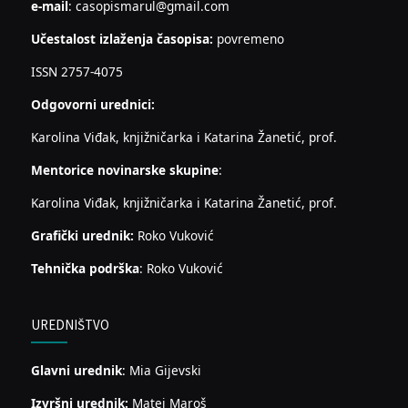
e-mail
: casopismarul@gmail.com
Učestalost izlaženja časopisa:
povremeno
ISSN 2757-4075
Odgovorni urednici:
Karolina Viđak, knjižničarka i Katarina Žanetić, prof.
Mentorice novinarske skupine
:
Karolina Viđak, knjižničarka i Katarina Žanetić, prof.
Grafički urednik:
Roko Vuković
Tehnička podrška
: Roko Vuković
UREDNIŠTVO
Glavni urednik
: Mia Gijevski
Izvršni urednik:
Matej Maroš