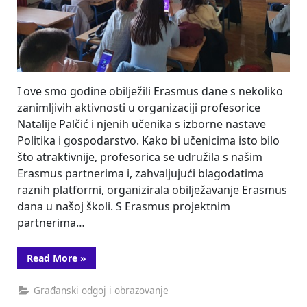
I ove smo godine obilježili Erasmus dane s nekoliko
zanimljivih aktivnosti u organizaciji profesorice
Natalije Palčić i njenih učenika s izborne nastave
Politika i gospodarstvo. Kako bi učenicima isto bilo
što atraktivnije, profesorica se udružila s našim
Erasmus partnerima i, zahvaljujući blagodatima
raznih platformi, organizirala obilježavanje Erasmus
dana u našoj školi. S Erasmus projektnim
partnerima…
“Erasmus
Read More
»
dani
2021.”
Građanski odgoj i obrazovanje