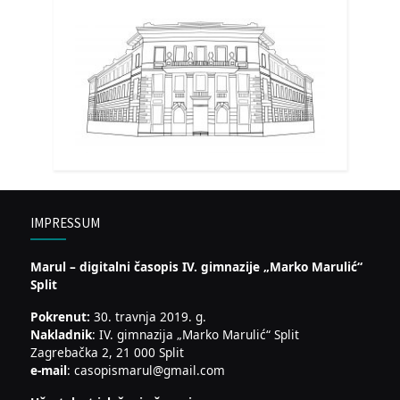
IMPRESSUM
Marul – digitalni časopis IV. gimnazije „Marko Marulić“
Split
Pokrenut:
30. travnja 2019. g.
Nakladnik
: IV. gimnazija „Marko Marulić“ Split
Zagrebačka 2, 21 000 Split
e-mail
: casopismarul@gmail.com