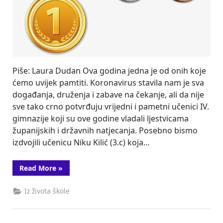
Piše: Laura Dudan Ova godina jedna je od onih koje
ćemo uvijek pamtiti. Koronavirus stavila nam je sva
događanja, druženja i zabave na čekanje, ali da nije
sve tako crno potvrđuju vrijedni i pametni učenici IV.
gimnazije koji su ove godine vladali ljestvicama
županijskih i državnih natjecanja. Posebno bismo
izdvojili učenicu Niku Kilić (3.c) koja…
“Marulićevci
Read More
»
“rasturili”
natjecanja”
Iz života škole