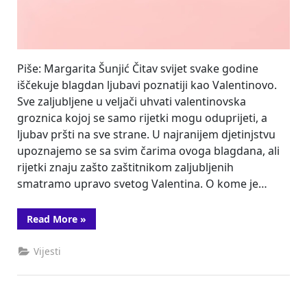
Piše: Margarita Šunjić Čitav svijet svake godine
iščekuje blagdan ljubavi poznatiji kao Valentinovo.
Sve zaljubljene u veljači uhvati valentinovska
groznica kojoj se samo rijetki mogu oduprijeti, a
ljubav pršti na sve strane. U najranijem djetinjstvu
upoznajemo se sa svim čarima ovoga blagdana, ali
rijetki znaju zašto zaštitnikom zaljubljenih
smatramo upravo svetog Valentina. O kome je…
“Tko
Read More
»
je
bio
sveti
Vijesti
Valentin?”