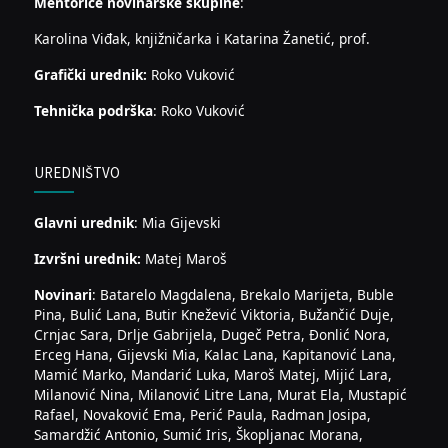
Mentorice novinarske skupine
:
Karolina Viđak, knjižničarka i Katarina Žanetić, prof.
Grafički urednik:
Roko Vuković
Tehnička podrška
: Roko Vuković
UREDNIŠTVO
Glavni urednik
: Mia Gijevski
Izvršni urednik:
Matej Maroš
Novinari
: Batarelo Magdalena, Brekalo Marijeta, Buble
Pina, Bulić Lana, Butir Knežević Viktoria, Bužančić Duje,
Crnjac Sara, Drlje Gabrijela, Dugeč Petra, Đonlić Nora,
Erceg Hana, Gijevski Mia, Kalac Lana, Kapitanović Lana,
Mamić Marko, Mandarić Luka, Maroš Matej, Mijić Lara,
Milanović Nina, Milanović Litre Lana, Murat Ela, Mustapić
Rafael, Novaković Ema, Perić Paula, Radman Josipa,
Samardžić Antonio, Sumić Iris, Škopljanac Morana,