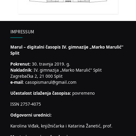
IMPRESSUM
Marul – digitalni časopis IV. gimnazije „Marko Marulić“
Split
Pokrenut:
30. travnja 2019. g.
Nakladnik
: IV. gimnazija „Marko Marulić“ Split
Zagrebačka 2, 21 000 Split
e-mail
: casopismarul@gmail.com
Učestalost izlaženja časopisa:
povremeno
ISSN 2757-4075
Odgovorni urednici:
Karolina Viđak, knjižničarka i Katarina Žanetić, prof.