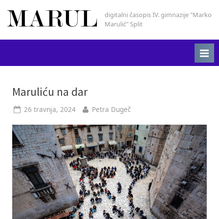
Skip
digitalni časopis IV. gimnazije "Marko
Marul
to
Marulić" Split
content
Oznaka:
Maruliću na dar
Bili
Posted
By
26 travnja, 2024
Petra Dugeč
on
tići