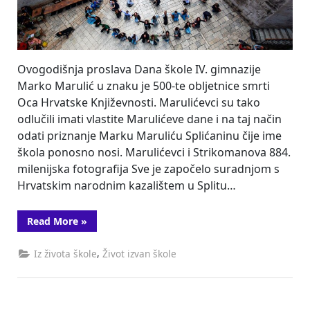
Ovogodišnja proslava Dana škole IV. gimnazije
Marko Marulić u znaku je 500-te obljetnice smrti
Oca Hrvatske Književnosti. Marulićevci su tako
odlučili imati vlastite Marulićeve dane i na taj način
odati priznanje Marku Maruliću Splićaninu čije ime
škola ponosno nosi. Marulićevci i Strikomanova 884.
milenijska fotografija Sve je započelo suradnjom s
Hrvatskim narodnim kazalištem u Splitu…
“Maruliću
Read More
»
na
dar”
,
Iz života škole
Život izvan škole